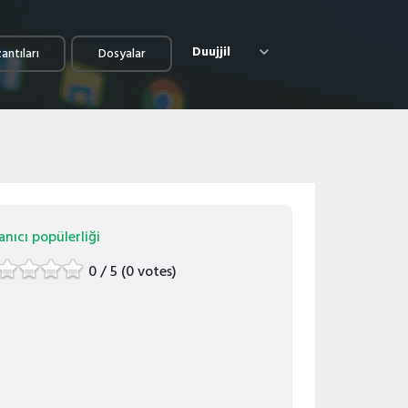
Duujjil
antıları
Dosyalar
anıcı popülerliği
0 / 5 (0 votes)