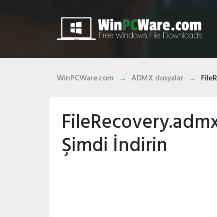
WinPCWare.com
ADMX dosyalar
File
FileRecovery.admx 
Şimdi İndirin