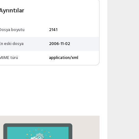
Ayrıntılar
Dosya boyutu
2141
En eski dosya
2006-11-02
MIME türü
application/xml