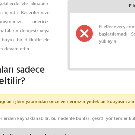
ekillerde ele alınabilir.
Fi
r içindir. Becerilerinize
şmanızı öneririz.
FileRecovery.ad
hataların dengesiz veya
başlatılamadı. 
n büyük bir dikkatle ele
yükleyin.
fen devam edin.
ları sadece
ltilir?
ngi bir işlem yapmadan önce verilerinizin yedek bir kopyasını alın
örlerden kaynaklanabilir, bu nedenle bunları çeşitli yöntemler k