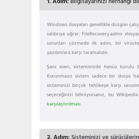
1. Adım:
Bilgisayarınızı herhangi bi
Windows dosyaları genellikle düzgün çalış
saldırıya uğrar. FileRecovery.admx dosya
sorunları çözmede ilk adım, bir virüst
yazılımlara karşı taramalıdır.
Şans eseri, sisteminizde henüz kurulu b
Korunmasız sistem sadece bir dosya ha
sisteminizi birçok tehlikeye karşı savun
seçeceğinizi bilmiyorsanız, bu Wikipedi
karşılaştırılması
.
2. Adım:
Sisteminizi ve sürücülerin