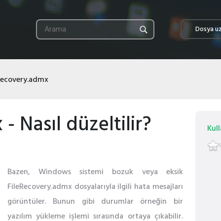
Dosya uz
Recovery.admx
- Nasıl düzeltilir?
Kull
Bazen, Windows sistemi bozuk veya eksik
FileRecovery.admx dosyalarıyla ilgili hata mesajları
görüntüler. Bunun gibi durumlar örneğin bir
yazılım yükleme işlemi sırasında ortaya çıkabilir.