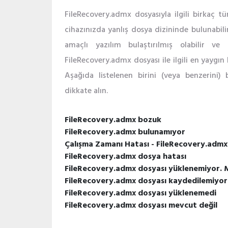
FileRecovery.admx dosyasıyla ilgili birkaç t
cihazınızda yanlış dosya dizininde bulunabil
amaçlı yazılım bulaştırılmış olabilir ve
FileRecovery.admx dosyası ile ilgili en yaygın 
Aşağıda listelenen birini (veya benzerini) b
dikkate alın.
FileRecovery.admx bozuk
FileRecovery.admx bulunamıyor
Çalışma Zamanı Hatası - FileRecovery.admx
FileRecovery.admx dosya hatası
FileRecovery.admx dosyası yüklenemiyor.
FileRecovery.admx dosyası kaydedilemiyor
FileRecovery.admx dosyası yüklenemedi
FileRecovery.admx dosyası mevcut değil