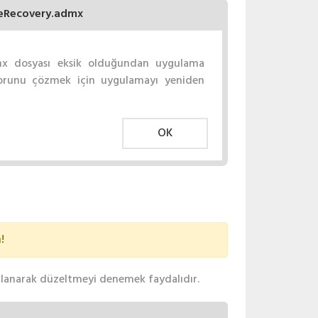
leRecovery.admx
mx dosyası eksik olduğundan uygulama
Sorunu çözmek için uygulamayı yeniden
OK
!
ullanarak düzeltmeyi denemek faydalıdır.