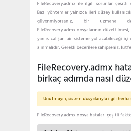
FileRecovery.admx ile ilgili sorunlar çeşitli ş
Bazı yöntemler yalnızca ileri düzey kullanıcıla
güvenmiyorsanız, bir uzmana danı
FileRecovery.admx dosyalarının düzeltilmesi, 
yanlış çalışan bir sisteme yol açabileceği içi
alınmalıdır. Gerekli becerilere sahipseniz, lüt
FileRecovery.admx hata
birkaç adımda nasıl düze
Unutmayın, sistem dosyalarıyla ilgili herha
FileRecovery.admx dosya hataları çeşitli fakt