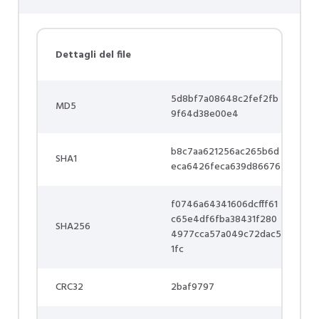
Dettagli del file
5d8bf7a08648c2fef2fb
MD5
9f64d38e00e4
b8c7aa621256ac265b6d
SHA1
eca6426feca639d86676
f0746a64341606dcfff61
c65e4df6fba38431f280
SHA256
4977cca57a049c72dac5
1fc
CRC32
2baf9797