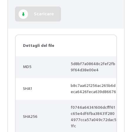
Scaricare
Dettagli del file
5d8bf7a08648c2fef2fb
MD5
9f64d38e00e4
b8c7aa621256ac265b6d
SHA1
eca6426feca639d86676
f0746a64341606dcfff61
c65e4df6fba38431f280
SHA256
4977cca57a049c72dac5
1fc