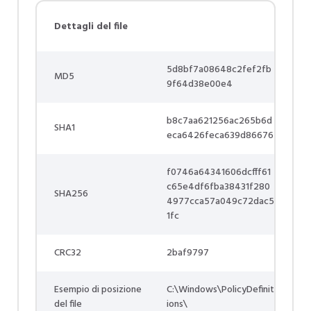
Dettagli del file
5d8bf7a08648c2fef2fb
MD5
9f64d38e00e4
b8c7aa621256ac265b6d
SHA1
eca6426feca639d86676
f0746a64341606dcfff61
c65e4df6fba38431f280
SHA256
4977cca57a049c72dac5
1fc
CRC32
2baf9797
Esempio di posizione
C:\Windows\PolicyDefinit
del file
ions\