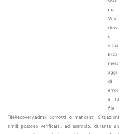
siste
ma
Win
dow
s
visua
lizza
mess
aggi
di
error
e su
file
FileRecovery.admx corrotti o mancanti. Situazioni
simili possono verificarsi, ad esempio, durante un