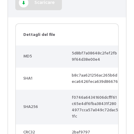
Scaricare
Dettagli del file
5d8bf7a08648c2fef2fb
MD5
9f64d38e00e4
b8c7aa621256ac265b6d
SHA1
eca6426feca639d86676
f0746a64341606dcfff61
c65e4df6fba38431f280
SHA256
4977cca57a049c72dac5
1fc
CRC32
2baf9797