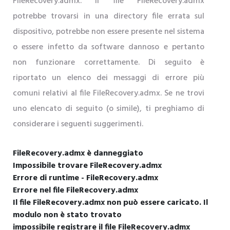
FileRecovery.admx. Il file FileRecovery.admx
potrebbe trovarsi in una directory file errata sul
dispositivo, potrebbe non essere presente nel sistema
o essere infetto da software dannoso e pertanto
non funzionare correttamente. Di seguito è
riportato un elenco dei messaggi di errore più
comuni relativi al file FileRecovery.admx. Se ne trovi
uno elencato di seguito (o simile), ti preghiamo di
considerare i seguenti suggerimenti.
FileRecovery.admx è danneggiato
Impossibile trovare FileRecovery.admx
Errore di runtime - FileRecovery.admx
Errore nel file FileRecovery.admx
Il file FileRecovery.admx non può essere caricato. Il
modulo non è stato trovato
impossibile registrare il file FileRecovery.admx