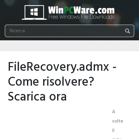
FileRecovery.admx -
Come risolvere?
Scarica ora
A
volte
il