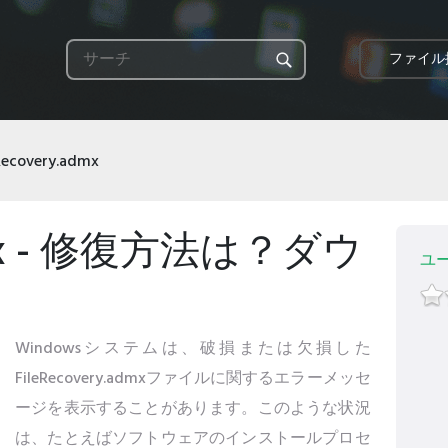
ファイル
Recovery.admx
admx - 修復方法は？ダウ
ユ
Windowsシステムは、破損または欠損した
FileRecovery.admxファイルに関するエラーメッセ
ージを表示することがあります。このような状況
は、たとえばソフトウェアのインストールプロセ