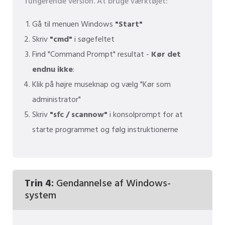
fungerende version. At bruge værktøjet:
Gå til menuen Windows
"Start"
Skriv
"cmd"
i søgefeltet
Find "Command Prompt" resultat -
Kør det
endnu ikke
:
Klik på højre museknap og vælg "Kør som
administrator"
Skriv
"sfc / scannow"
i konsolprompt for at
starte programmet og følg instruktionerne
Trin 4:
Gendannelse af Windows-
system