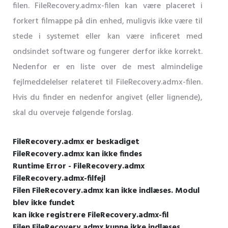
filen. FileRecovery.admx-filen kan være placeret i
forkert filmappe på din enhed, muligvis ikke være til
stede i systemet eller kan være inficeret med
ondsindet software og fungerer derfor ikke korrekt.
Nedenfor er en liste over de mest almindelige
fejlmeddelelser relateret til FileRecovery.admx-filen.
Hvis du finder en nedenfor angivet (eller lignende),
skal du overveje følgende forslag.
FileRecovery.admx er beskadiget
FileRecovery.admx kan ikke findes
Runtime Error - FileRecovery.admx
FileRecovery.admx-filfejl
Filen FileRecovery.admx kan ikke indlæses. Modul
blev ikke fundet
kan ikke registrere FileRecovery.admx-fil
Filen FileRecovery.admx kunne ikke indlæses