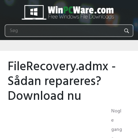
FileRecovery.admx -
Sådan repareres?
Download nu
Nogl
e
gang