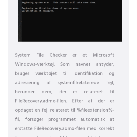
System File Checker er et Microsoft
Windows-værktøj. Som navnet antyder,
bruges værktøjet til identifikation og
adressering af systemfilrelaterede fejl,
herunder dem, der er relateret til
FileRecovery.admx-filen. Efter at der er
opdaget en fejl relateret til %fileextension%-
fil, forsøger programmet automatisk at
erstatte FileRecovery.admx-filen med korrekt