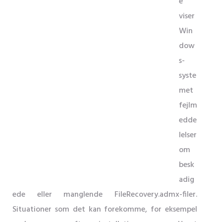
e
viser
Win
dow
s-
syste
met
fejlm
edde
lelser
om
besk
adig
ede eller manglende FileRecovery.admx-filer.
Situationer som det kan forekomme, for eksempel