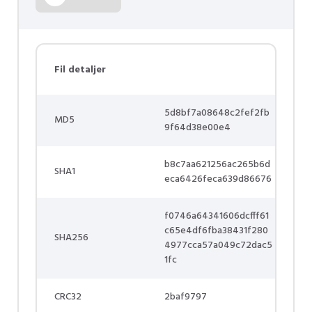
Fil detaljer
5d8bf7a08648c2fef2fb
MD5
9f64d38e00e4
b8c7aa621256ac265b6d
SHA1
eca6426feca639d86676
f0746a64341606dcfff61
c65e4df6fba38431f280
SHA256
4977cca57a049c72dac5
1fc
CRC32
2baf9797