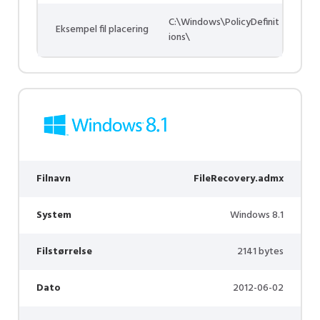
C:\Windows\PolicyDefinit
Eksempel fil placering
ions\
Filnavn
FileRecovery.admx
System
Windows 8.1
Filstørrelse
2141 bytes
Dato
2012-06-02