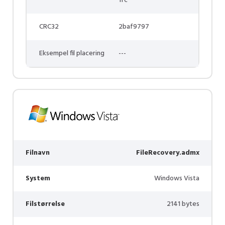
1fc
CRC32
2baf9797
Eksempel fil placering
---
Filnavn
FileRecovery.admx
System
Windows Vista
Filstørrelse
2141 bytes