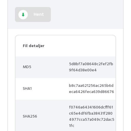
Hent
Fil detaljer
5d8bf7a08648c2fef2fb
MD5
9f64d38e00e4
b8c7aa621256ac265b6d
SHA1
eca6426feca639d86676
f0746a64341606dcfff61
c65e4df6fba38431f280
SHA256
4977cca57a049c72dac5
1fc