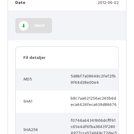
Dato
2012-06-02
Hent
Fil detaljer
5d8bf7a08648c2fef2fb
MD5
9f64d38e00e4
b8c7aa621256ac265b6d
SHA1
eca6426feca639d86676
f0746a64341606dcfff61
c65e4df6fba38431f280
SHA256
4977cca57a049c72dac5