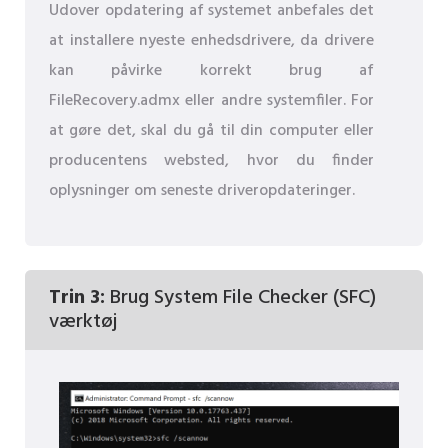
Udover opdatering af systemet anbefales det
at installere nyeste enhedsdrivere, da drivere
kan påvirke korrekt brug af
FileRecovery.admx eller andre systemfiler. For
at gøre det, skal du gå til din computer eller
producentens websted, hvor du finder
oplysninger om seneste driveropdateringer.
Trin 3:
Brug System File Checker (SFC)
værktøj