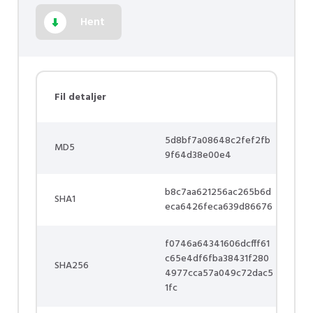
Hent
Fil detaljer
5d8bf7a08648c2fef2fb
MD5
9f64d38e00e4
b8c7aa621256ac265b6d
SHA1
eca6426feca639d86676
f0746a64341606dcfff61
c65e4df6fba38431f280
SHA256
4977cca57a049c72dac5
1fc