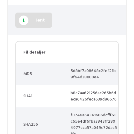
Hent
Fil detaljer
5d8bf7a08648c2fef2fb
MD5
9f64d38e00e4
b8c7aa621256ac265b6d
SHA1
eca6426feca639d86676
f0746a64341606dcfff61
c65e4df6fba38431f280
SHA256
4977cca57a049c72dac5