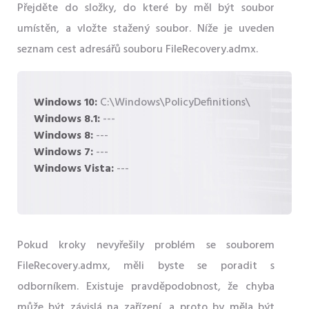
Přejděte do složky, do které by měl být soubor
umístěn, a vložte stažený soubor. Níže je uveden
seznam cest adresářů souboru FileRecovery.admx.
Windows 10:
C:\Windows\PolicyDefinitions\
Windows 8.1:
---
Windows 8:
---
Windows 7:
---
Windows Vista:
---
Pokud kroky nevyřešily problém se souborem
FileRecovery.admx, měli byste se poradit s
odborníkem. Existuje pravděpodobnost, že chyba
může být závislá na zařízení, a proto by měla být