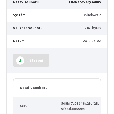
Název souboru
FileRecovery.admx
Systém
Windows 7
Velikost souboru
2141 bytes
Datum
2012-06-02
Stažení
Detaily souboru
5d8bf7a08648c2fef2fb
MD5
9f64d38e00e4