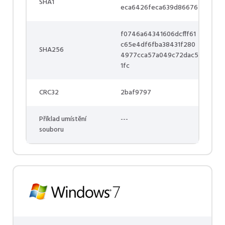
SHA1
eca6426feca639d86676
f0746a64341606dcfff61
c65e4df6fba38431f280
SHA256
4977cca57a049c72dac5
1fc
CRC32
2baf9797
Příklad umístění
---
souboru