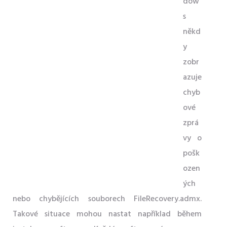
dow
s
někd
y
zobr
azuje
chyb
ové
zprá
vy o
pošk
ozen
ých
nebo chybějících souborech FileRecovery.admx.
Takové situace mohou nastat například během