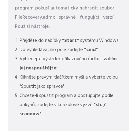
program pokusí automaticky nahradit soubor
FileRecovery.admx správně fungující verzí.
Použití nástroje:
Přejděte do nabídky
"Start"
systému Windows
Do vyhledávacího pole zadejte
"cmd"
Vyhledejte výsledek příkazového řádku -
zatím
jej nespouštějte
:
Klikněte pravým tlačítkem myši a vyberte volbu
"Spustit jako správce"
Chcete-li spustit program a postupujte podle
pokynů, zadejte v konzolové výzvě
"sfc /
scannow"