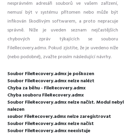
nesprávném adresáři souborů ve vašem zařízení,
nemusí být v systému přítomen nebo může být
infikován škodlivým softwarem, a proto nepracuje
správně. Níže je uveden seznam nejčastějších
chybových zpráv týkajících se souboru
FileRecovery.admx. Pokud zjistíte, že je uvedeno níže
(nebo podobné), zvažte prosím následující návrhy.
Soubor FileRecovery.admx je poškozen
Soubor FileRecovery.admx nelze nalézt
Chyba za běhu - FileRecovery.admx
Chyba souboru FileRecovery.admx
Soubor FileRecovery.admx nelze načíst. Modul nebyl
nalezen
soubor FileRecovery.admx nelze zaregistrovat
Soubor FileRecovery.admx nelze načíst
Soubor FileRecovery.admx neexistuje