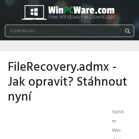
FileRecovery.admx -
Jak opravit? Stáhnout
nyní
Systé
m
Win