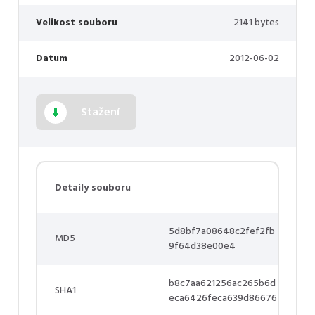
Velikost souboru
2141 bytes
Datum
2012-06-02
Stažení
Detaily souboru
5d8bf7a08648c2fef2fb
MD5
9f64d38e00e4
b8c7aa621256ac265b6d
SHA1
eca6426feca639d86676