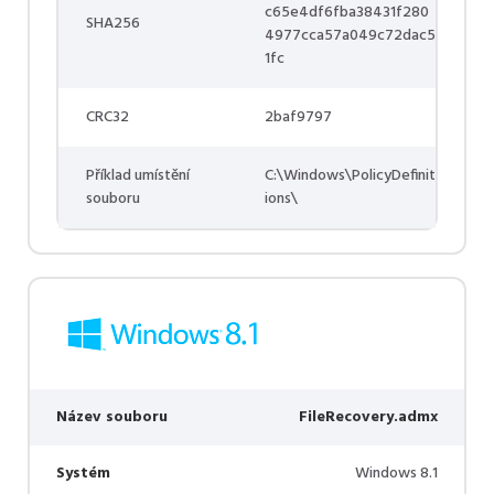
c65e4df6fba38431f280
SHA256
4977cca57a049c72dac5
1fc
CRC32
2baf9797
Příklad umístění
C:\Windows\PolicyDefinit
souboru
ions\
Název souboru
FileRecovery.admx
Systém
Windows 8.1