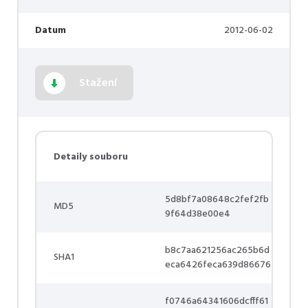
Datum
2012-06-02
Stažení
Detaily souboru
5d8bf7a08648c2fef2fb
MD5
9f64d38e00e4
b8c7aa621256ac265b6d
SHA1
eca6426feca639d86676
f0746a64341606dcfff61