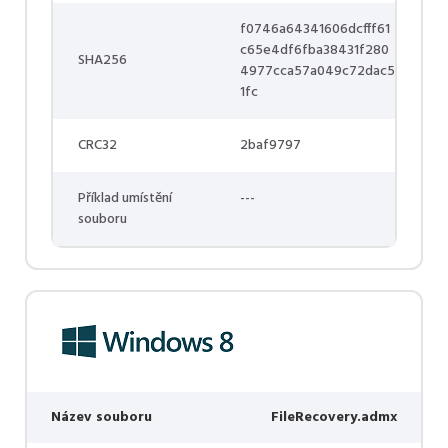
f0746a64341606dcfff61
c65e4df6fba38431f280
SHA256
4977cca57a049c72dac5
1fc
CRC32
2baf9797
Příklad umístění
---
souboru
Název souboru
FileRecovery.admx