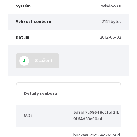
Systém
Windows 8
Velikost souboru
2141 bytes
Datum
2012-06-02
Stažení
Detaily souboru
5d8bf7a08648c2fef2fb
MD5
9f64d38e00e4
b8c7aa621256ac265b6d