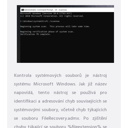
Kontrola systémových souborů je nástroj
systému Microsoft Windows. Jak již název
napovídá, tento nástroj se používá pro
identifikaci a adresování chyb souvisejících se
systémovými soubory, včetně chyb týkajících
se souboru FileRecovery.admx. Po zjištění
chyby týkající se souboru %fileextension% se