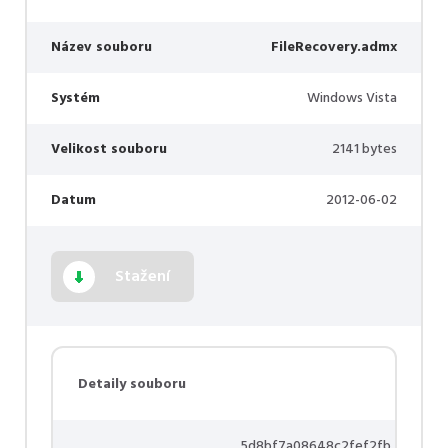
Název souboru
FileRecovery.admx
Systém
Windows Vista
Velikost souboru
2141 bytes
Datum
2012-06-02
Stažení
Detaily souboru
5d8bf7a08648c2fef2fb