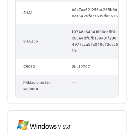
b8c7aa621256ac265b6d
SHA1
eca6426feca639d86676
f0746a64341606dcfff61
c65e4df6fba38431f280
SHA256
4977cca57a049c72dac5
1fc
CRC32
2baf9797
Příklad umístění
---
souboru