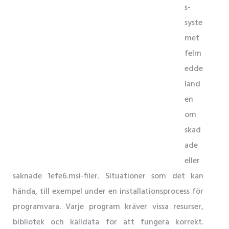
s-
syste
met
felm
edde
land
en
om
skad
ade
eller
saknade 1efe6.msi-filer. Situationer som det kan
hända, till exempel under en installationsprocess för
programvara. Varje program kräver vissa resurser,
bibliotek och källdata för att fungera korrekt.