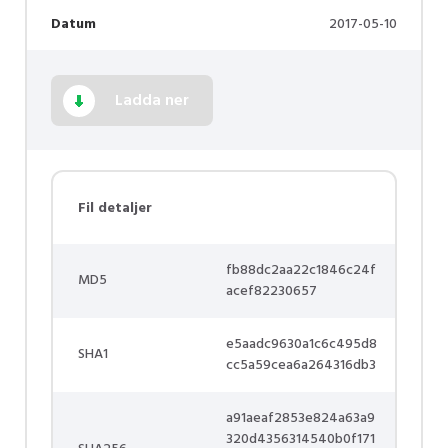
Datum
2017-05-10
Ladda ner
Fil detaljer
fb88dc2aa22c1846c24f
MD5
acef82230657
e5aadc9630a1c6c495d8
SHA1
cc5a59cea6a264316db3
a91aeaf2853e824a63a9
320d4356314540b0f171