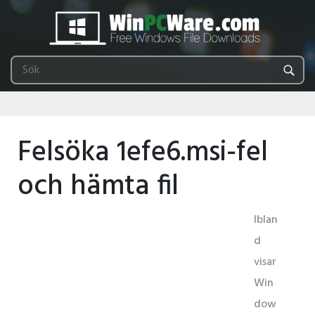
Felsöka 1efe6.msi-fel
och hämta fil
Iblan
d
visar
Win
dow