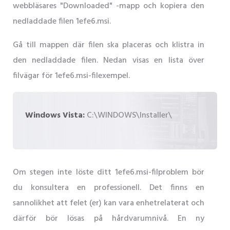
webbläsares "Downloaded" -mapp och kopiera den
nedladdade filen 1efe6.msi.
Gå till mappen där filen ska placeras och klistra in
den nedladdade filen. Nedan visas en lista över
filvägar för 1efe6.msi-filexempel.
Windows Vista:
C:\WINDOWS\Installer\
Om stegen inte löste ditt 1efe6.msi-filproblem bör
du konsultera en professionell. Det finns en
sannolikhet att felet (er) kan vara enhetrelaterat och
därför bör lösas på hårdvarumnivå. En ny