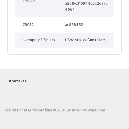
SHA256
a2c16c315944c0c2da7c
4664
CRC32
ac858452
Exempel på filplats
C:\WINDOWS\Installer\
Kontakta
Alla rättigheter förbehållna © 2001-2019 WinPCWare.com