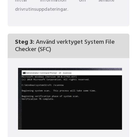
hittar information om senaste
drivrutinsuppdateringar.
Steg 3:
Använd verktyget System File
Checker (SFC)