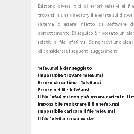
Esistono diversi tipi di errori relativi al fi
trovarsi in una directory file errata sul dispo
sistema o essere infetto da software d
correttamente. Di seguito è riportato un ele
relativi al file 1efe6.msi. Se ne trovi uno ele
di considerare i seguenti suggerimenti.
1efe6.msi è danneggiato
Impossibile trovare 1efe6.msi
Errore di runtime - 1efe6.msi
Errore nel file 1efe6.msi
Il file 1efe6.msi non può essere caricato. I
impossibile registrare il file 1efe6.msi
Impossibile caricare il file 1efe6.msi
Il file 1efe6.msi non esiste