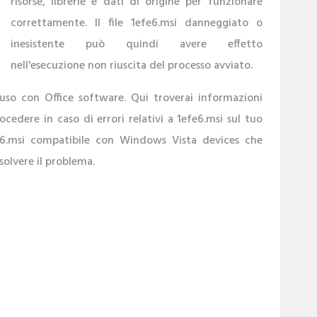
risorse, librerie e dati di origine per funzionare
correttamente. Il file 1efe6.msi danneggiato o
inesistente può quindi avere effetto
nell'esecuzione non riuscita del processo avviato.
l'uso con Office software. Qui troverai informazioni
rocedere in caso di errori relativi a 1efe6.msi sul tuo
efe6.msi compatibile con Windows Vista devices che
olvere il problema.