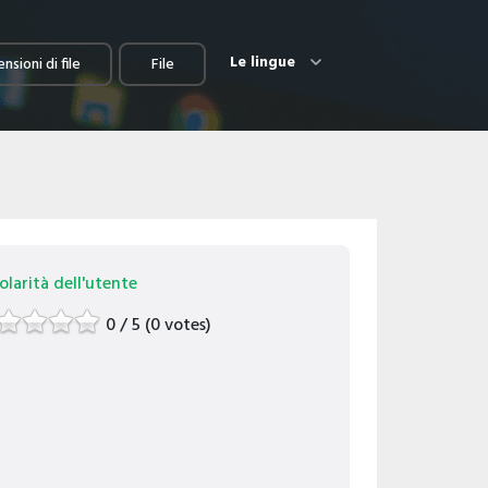
Le lingue
nsioni di file
File
larità dell'utente
0 / 5 (0 votes)