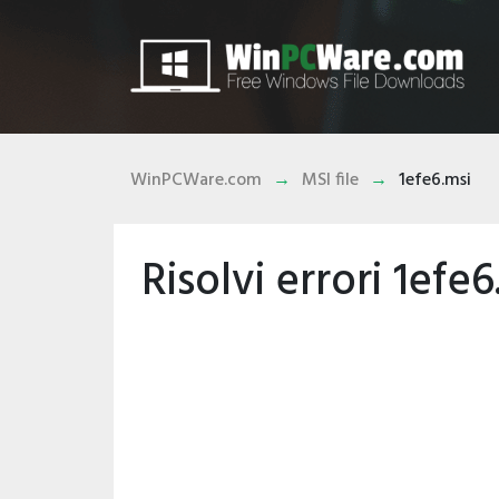
WinPCWare.com
MSI file
1efe6.msi
Risolvi errori 1efe6