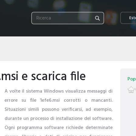
Este
.msi e scarica file
Popo
A volte il sistema Windows visualizza messaggi di
errore su file 1efe6.msi corrotti o mancanti.
Situazioni simili possono verificarsi, ad esempio,
durante un processo di installazione del software.
Ogni programma software richiede determinate