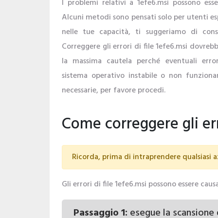
I problemi relativi a 1efe6.msi possono esser
Alcuni metodi sono pensati solo per utenti esp
nelle tue capacità, ti suggeriamo di consu
Correggere gli errori di file 1efe6.msi dovreb
la massima cautela perché eventuali erro
sistema operativo instabile o non funzionan
necessarie, per favore procedi.
Come correggere gli err
Ricorda, prima di intraprendere qualsiasi az
Gli errori di file 1efe6.msi possono essere caus
Passaggio 1:
esegue la scansione 