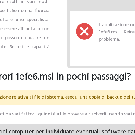
e risolti in vari modi.
erti. Se non hai fiducia
ltare uno specialista.
L'applicazione no
be essere affrontato con
1efe6.msi. Reins
ri possono causare un
problema.
te. Se hai le capacità
ori 1efe6.msi in pochi passaggi?
ione relativa ai file di sistema, esegui una copia di backup dei t
ati da vari fattori, quindi è utile provare a risolverli usando vari
del computer per individuare eventuali software da