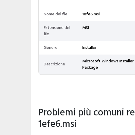
Nome del file
1efe6.msi
Estensione del
MSI
file
Genere
Installer
Microsoft Windows Installer
Descrizione
Package
Problemi più comuni rela
1efe6.msi