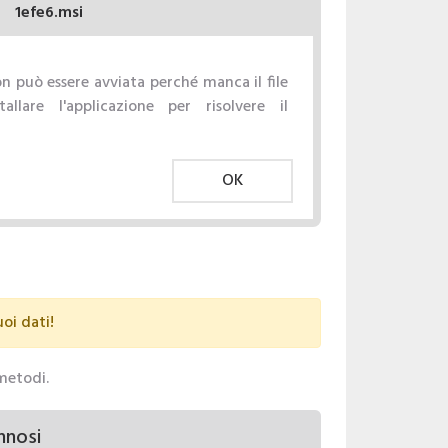
1efe6.msi
n può essere avviata perché manca il file
tallare l'applicazione per risolvere il
OK
uoi dati!
 metodi.
nnosi