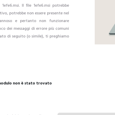
le 1efe6.msi. Il file 1efe6.msi potrebbe
sitivo, potrebbe non essere presente nel
annoso e pertanto non funzionare
nco dei messaggi di errore più comuni
ncato di seguito (o simile), ti preghiamo
l modulo non è stato trovato