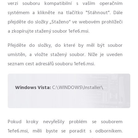
verzi souboru kompatibilní s vaším operačním
systémem a klikněte na tlačítko "Stáhnout". Dále
přejděte do složky „Staženo“ ve webovém prohlížeči
a zkopírujte stažený soubor 1efe6.msi.
Přejděte do složky, do které by měl být soubor
umístěn, a vložte stažený soubor. Níže je uveden
seznam cest adresářů souboru 1efe6.msi.
Windows Vista:
C:\WINDOWS\Installer\
Pokud kroky nevyřešily problém se souborem
1efe6.msi, měli byste se poradit s odborníkem.