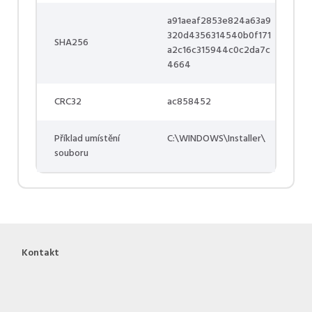
a91aeaf2853e824a63a9
320d4356314540b0f171
SHA256
a2c16c315944c0c2da7c
4664
CRC32
ac858452
Příklad umístění
C:\WINDOWS\Installer\
souboru
Kontakt