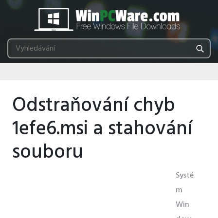
Odstraňování chyb
1efe6.msi a stahování
souboru
Systé
m
Win