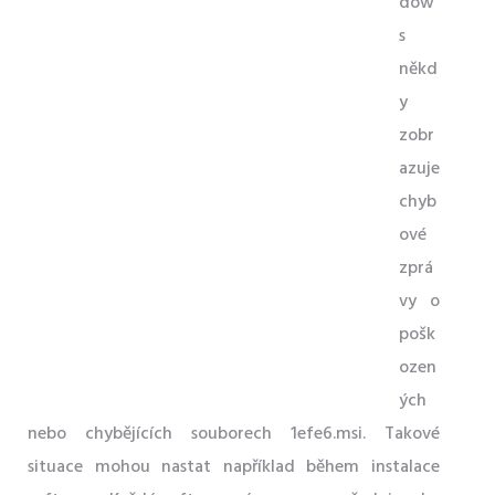
dow
s
někd
y
zobr
azuje
chyb
ové
zprá
vy o
pošk
ozen
ých
nebo chybějících souborech 1efe6.msi. Takové
situace mohou nastat například během instalace