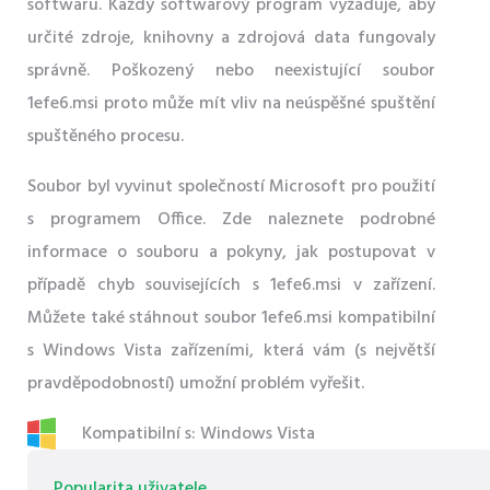
softwaru. Každý softwarový program vyžaduje, aby
určité zdroje, knihovny a zdrojová data fungovaly
správně. Poškozený nebo neexistující soubor
1efe6.msi proto může mít vliv na neúspěšné spuštění
spuštěného procesu.
Soubor byl vyvinut společností Microsoft pro použití
s ​​programem Office. Zde naleznete podrobné
informace o souboru a pokyny, jak postupovat v
případě chyb souvisejících s 1efe6.msi v zařízení.
Můžete také stáhnout soubor 1efe6.msi kompatibilní
s Windows Vista zařízeními, která vám (s největší
pravděpodobností) umožní problém vyřešit.
Kompatibilní s: Windows Vista
Popularita uživatele