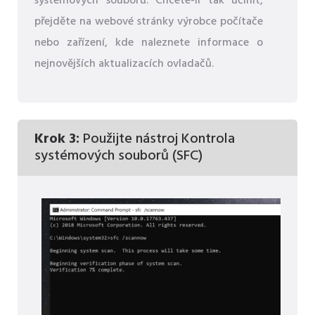
systémových souborů. Chcete-li tak učinit,
přejděte na webové stránky výrobce počítače
nebo zařízení, kde naleznete informace o
nejnovějších aktualizacích ovladačů.
Krok 3:
Použijte nástroj Kontrola
systémových souborů (SFC)