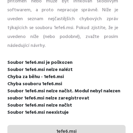
přítomen nebo může být infikován škodlivým
softwarem, a proto nepracuje správně. Níže je
uveden seznam nejčastějších chybových zpráv
týkajících se souboru 1efe6.msi. Pokud zjistíte, že je
uvedeno níže (nebo podobné), zvažte prosím
následující návrhy.
Soubor 1efe6.msi je poškozen
Soubor 1efe6.msi nelze nalézt
Chyba za běhu - 1efe6.msi
Chyba souboru 1efe6.msi
Soubor 1efe6.msi nelze načíst. Modul nebyl nalezen
soubor 1efe6.msi nelze zaregistrovat
Soubor 1efe6.msi nelze načíst
Soubor 1efe6.msi neexistuje
1efe6.msi