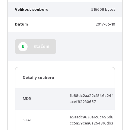
Velikost souboru
516608 bytes
Datum
2017-05-10
Stažení
Detaily souboru
fb88dc2aa22c1846c24f
MD5
acef82230657
e5aadc9630a1c6c495d8
SHA1
cc5a59cea6a264316db3