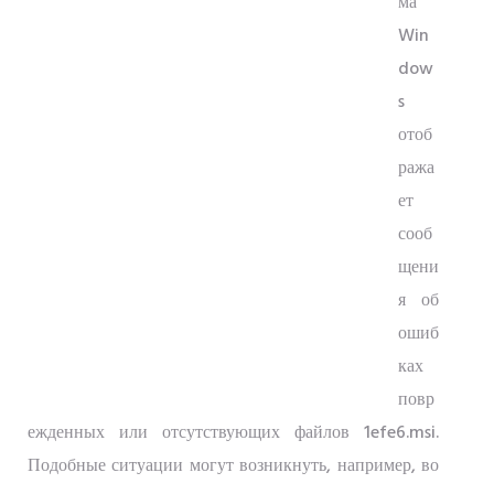
ма
Win
dow
s
отоб
ража
ет
сооб
щени
я об
ошиб
ках
повр
ежденных или отсутствующих файлов 1efe6.msi.
Подобные ситуации могут возникнуть, например, во