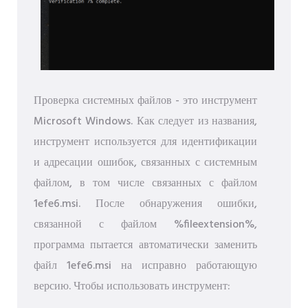
Проверка системных файлов - это инструмент
Microsoft Windows. Как следует из названия,
инструмент используется для идентификации
и адресации ошибок, связанных с системным
файлом, в том числе связанных с файлом
1efe6.msi. После обнаружения ошибки,
связанной с файлом %fileextension%,
программа пытается автоматически заменить
файл 1efe6.msi на исправно работающую
версию. Чтобы использовать инструмент: