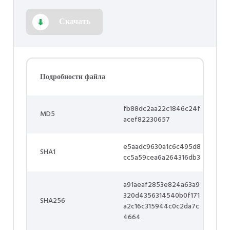
Скачать
Подробности файла
fb88dc2aa22c1846c24f
MD5
acef82230657
e5aadc9630a1c6c495d8
SHA1
cc5a59cea6a264316db3
a91aeaf2853e824a63a9
320d4356314540b0f171
SHA256
a2c16c315944c0c2da7c
4664