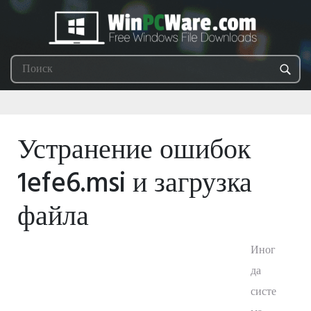
Устранение ошибок
1efe6.msi и загрузка
файла
Иног
да
систе