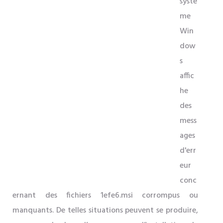
systè
me
Win
dow
s
affic
he
des
mess
ages
d'err
eur
conc
ernant des fichiers 1efe6.msi corrompus ou
manquants. De telles situations peuvent se produire,