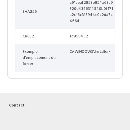
a91aeaf2853e824a63a9
320d4356314540b0f171
SHA256
a2c16c315944c0c2da7c
4664
CRC32
ac858452
Exemple
C:\WINDOWS\Installer\
d'emplacement de
fichier
Contact