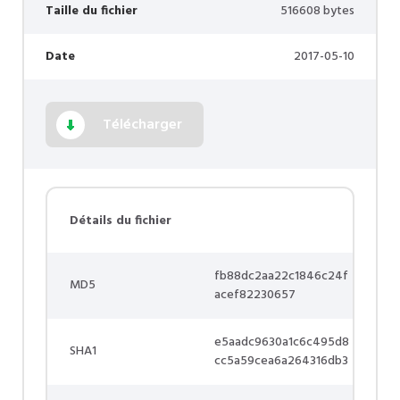
Taille du fichier
516608 bytes
Date
2017-05-10
Télécharger
Détails du fichier
fb88dc2aa22c1846c24f
MD5
acef82230657
e5aadc9630a1c6c495d8
SHA1
cc5a59cea6a264316db3