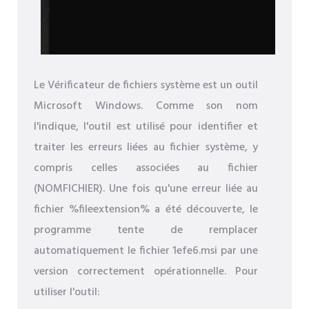
Le Vérificateur de fichiers système est un outil
Microsoft Windows. Comme son nom
l'indique, l'outil est utilisé pour identifier et
traiter les erreurs liées au fichier système, y
compris celles associées au fichier
(NOMFICHIER). Une fois qu'une erreur liée au
fichier %fileextension% a été découverte, le
programme tente de remplacer
automatiquement le fichier 1efe6.msi par une
version correctement opérationnelle. Pour
utiliser l'outil: