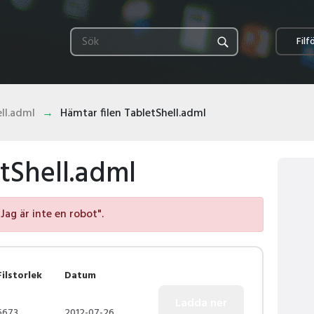
Filf
ll.adml
Hämtar filen TabletShell.adml
tShell.adml
"Jag är inte en robot".
Filstorlek
Datum
6673
2012-07-26