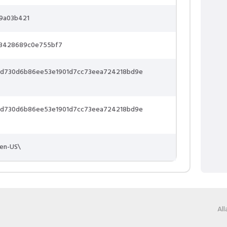
9a03b421
8428689c0e755bf7
d730d6b86ee53e1901d7cc73eea724218bd9e
d730d6b86ee53e1901d7cc73eea724218bd9e
\en-US\
Al