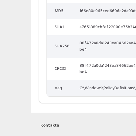
MD5
166e80c965ced6606c2da93d
SHA1
a7651889cbfef22000e75b34
88f472a0da1243ea84662ae4
SHA256
be4
88f472a0da1243ea84662ae4
CRC32
be4
Väg
C:\Windows\PolicyDefinitions
Kontakta