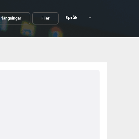
Språk
örlängningar
Filer