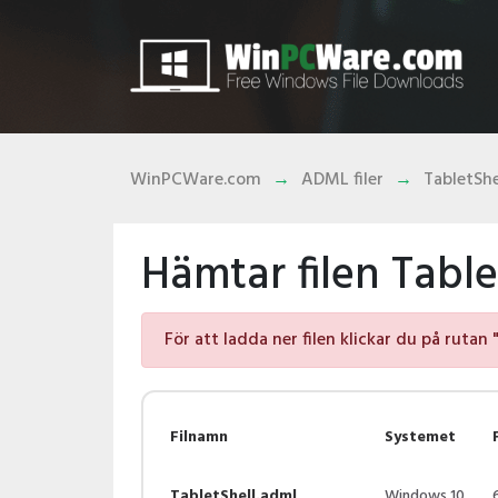
WinPCWare.com
ADML filer
TabletShe
Hämtar filen Table
För att ladda ner filen klickar du på rutan 
Filnamn
Systemet
TabletShell.adml
Windows 10