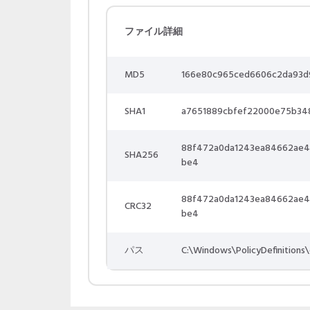
ファイル詳細
MD5
166e80c965ced6606c2da93d
SHA1
a7651889cbfef22000e75b34
88f472a0da1243ea84662ae4
SHA256
be4
88f472a0da1243ea84662ae4
CRC32
be4
パス
C:\Windows\PolicyDefinitions