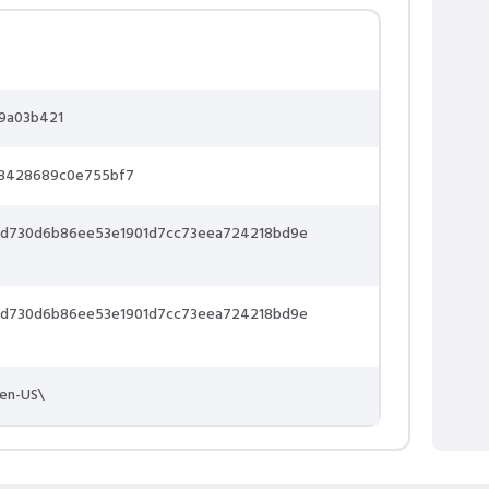
9a03b421
8428689c0e755bf7
d730d6b86ee53e1901d7cc73eea724218bd9e
d730d6b86ee53e1901d7cc73eea724218bd9e
\en-US\