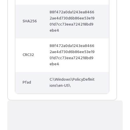
88f472a0da1243ea8466
2ae4d730d6b86ee53e19
SHA256
01d7cc73eea724218bd9
ebe4
88f472a0da1243ea8466
2ae4d730d6b86ee53e19
CRC32
01d7cc73eea724218bd9
ebe4
C:\Windows\PolicyDefinit
Pfad
ions\en-US\