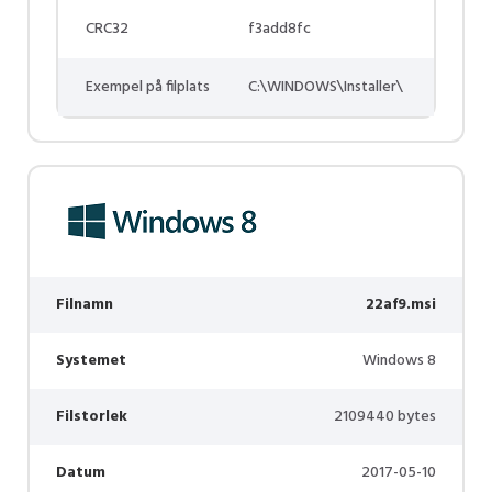
CRC32
f3add8fc
Exempel på filplats
C:\WINDOWS\Installer\
Filnamn
22af9.msi
Systemet
Windows 8
Filstorlek
2109440 bytes
Datum
2017-05-10