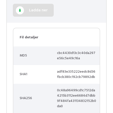
Ladda ner
Fil detaljer
cbc4430d13c3c40da297
MD5
e56c5e49c16a
adf83e335222eedc8d36
SHA1
fbcb380c192cb79892db
0c48a96499cd1c7512da
4215b3112ee6684d7dbb
SHA256
9f484fa431134832152b0
da0