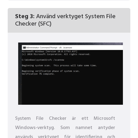
Steg 3:
Använd verktyget System File
Checker (SFC)
System File Checker är ett Microsoft
Windows-verktyg. Som namnet antyder
används verktyget för identifiering och