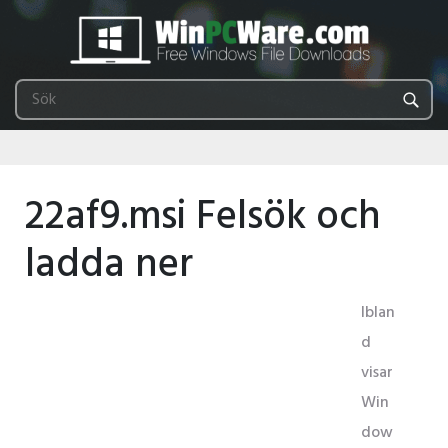
22af9.msi Felsök och
ladda ner
Iblan
d
visar
Win
dow