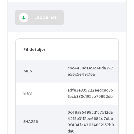
Ladda ner
Fil detaljer
cbc4430d13c3c40da297
MD5
e56c5e49c16a
adf83e335222eedc8d36
SHA1
fbcb380c192cb79892db
0c48a96499cd1c7512da
4215b3112ee6684d7dbb
SHA256
9f484fa431134832152b0
da0