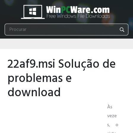
22af9.msi Solução de
problemas e
download
Às
veze
s, o