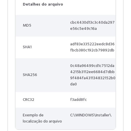
Detalhes do arquivo
cbc4430d13c3c40da297
MD5
e56c5e49c16a
adf83e335222eedc8d36
SHA1
fbcb380c192cb79892db
0c48a96499cd1c7512da
4215b3112ee6684d7dbb
SHA256
9f484fa431134832152b0
da0
CRC32
f3add8fc
Exemplo de
C:\WINDOWS\Installer\
localização do arquivo