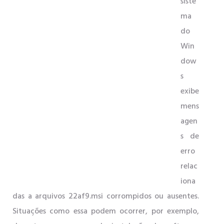
siste
ma
do
Win
dow
s
exibe
mens
agen
s de
erro
relac
iona
das a arquivos 22af9.msi corrompidos ou ausentes.
Situações como essa podem ocorrer, por exemplo,