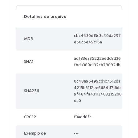
Detalhes do arquivo
cbc4430d13c3c40da297
MD5
e56c5e49c16a
adf83e335222eedc8d36
SHA1
fbcb380c192cb79892db
0c48a96499cd1c7512da
4215b3112ee6684d7dbb
SHA256
9f484fa431134832152b0
da0
CRC32
f3add8fc
Exemplo de
---