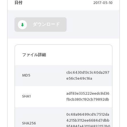
日付
2017-05-10
ダウンロード
ファイル詳細
cbc4430d13c3c40da297
MD5
e56c5e49c16a
adf83e335222eedc8d36
SHA1
fbcb380c192cb79892db
0c48a96499cd1c7512da
4215b3112ee6684d7dbb
SHA256
9f484fa431134832152b0