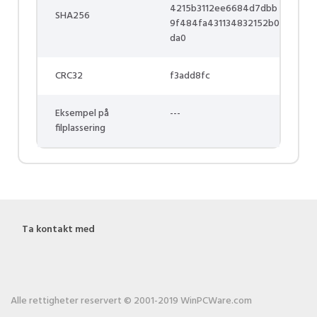
4215b3112ee6684d7dbb
SHA256
9f484fa431134832152b0
da0
CRC32
f3add8fc
Eksempel på
---
filplassering
Ta kontakt med
Alle rettigheter reservert © 2001-2019 WinPCWare.com