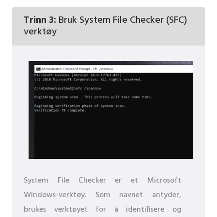
Trinn 3:
Bruk System File Checker (SFC)
verktøy
System File Checker er et Microsoft
Windows-verktøy. Som navnet antyder,
brukes verktøyet for å identifisere og