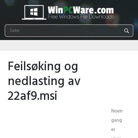
Feilsøking og
nedlasting av
22af9.msi
Noen
gang
er