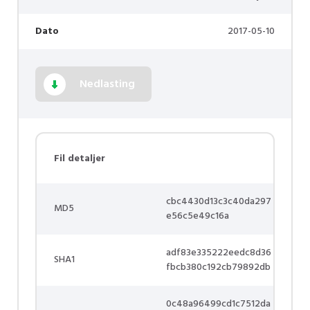
Dato
2017-05-10
Nedlasting
Fil detaljer
cbc4430d13c3c40da297
MD5
e56c5e49c16a
adf83e335222eedc8d36
SHA1
fbcb380c192cb79892db
0c48a96499cd1c7512da