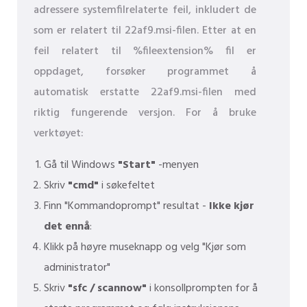
adressere systemfilrelaterte feil, inkludert de
som er relatert til 22af9.msi-filen. Etter at en
feil relatert til %fileextension% fil er
oppdaget, forsøker programmet å
automatisk erstatte 22af9.msi-filen med
riktig fungerende versjon. For å bruke
verktøyet:
Gå til Windows
"Start"
-menyen
Skriv
"cmd"
i søkefeltet
Finn "Kommandoprompt" resultat -
Ikke kjør
det ennå
:
Klikk på høyre museknapp og velg "Kjør som
administrator"
Skriv
"sfc / scannow"
i konsollprompten for å