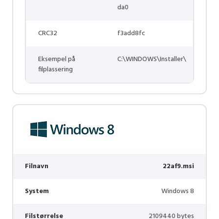
da0
CRC32
f3add8fc
Eksempel på
C:\WINDOWS\Installer\
filplassering
Filnavn
22af9.msi
System
Windows 8
Filstørrelse
2109440 bytes