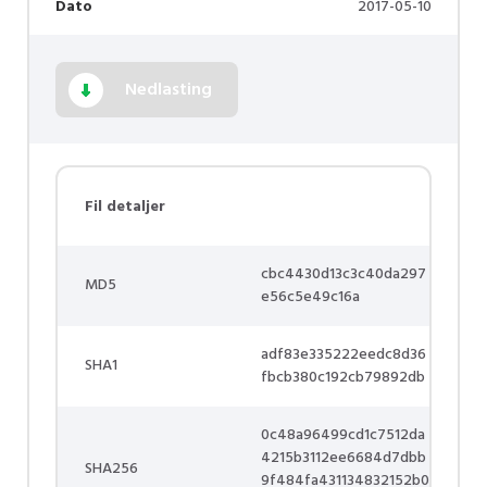
Dato
2017-05-10
Nedlasting
Fil detaljer
cbc4430d13c3c40da297
MD5
e56c5e49c16a
adf83e335222eedc8d36
SHA1
fbcb380c192cb79892db
0c48a96499cd1c7512da
4215b3112ee6684d7dbb
SHA256
9f484fa431134832152b0