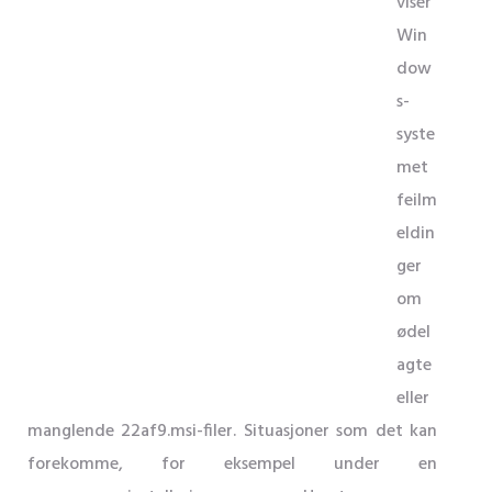
viser
Win
dow
s-
syste
met
feilm
eldin
ger
om
ødel
agte
eller
manglende 22af9.msi-filer. Situasjoner som det kan
forekomme, for eksempel under en