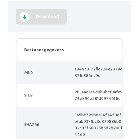
Download
Bestandsgegevens
a849c0172ffc224c2879c
MD5
871e885ec9d
263aac3e6d0b9bcf3afc9
SHA1
74e896e581d99746f6c
3a5bc729bde14f3450df
bfab9371bc3e879886b0
SHA256
02c05f68826b5d2b200f
4460