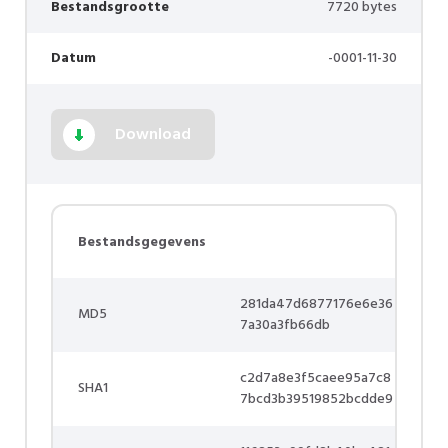
Bestandsgrootte
7720 bytes
Datum
-0001-11-30
Download
Bestandsgegevens
281da47d6877176e6e36
MD5
7a30a3fb66db
c2d7a8e3f5caee95a7c8
SHA1
7bcd3b39519852bcdde9