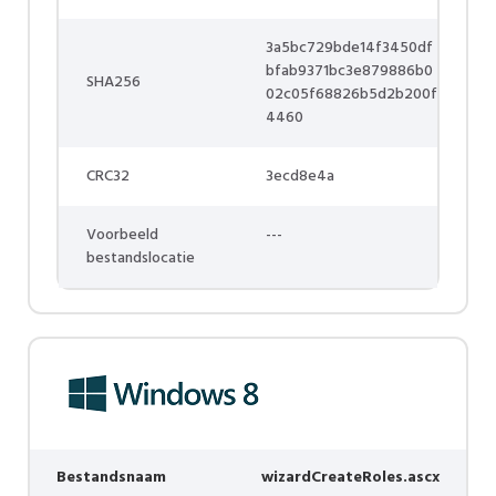
3a5bc729bde14f3450df
bfab9371bc3e879886b0
SHA256
02c05f68826b5d2b200f
4460
CRC32
3ecd8e4a
Voorbeeld
---
bestandslocatie
Bestandsnaam
wizardCreateRoles.ascx