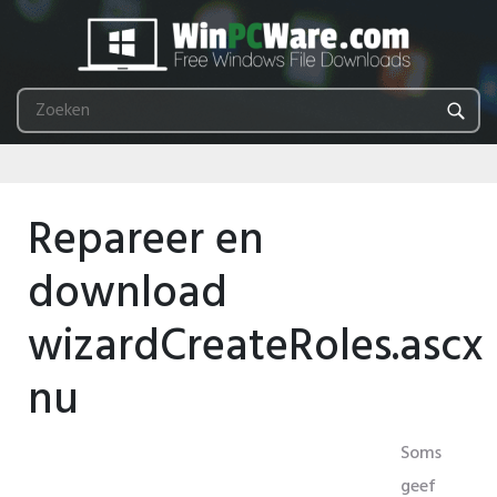
Repareer en
download
wizardCreateRoles.ascx
nu
Soms
geef