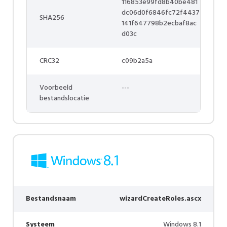
116853e99fd8b40be481
dc06d0f6846fc72f4437
SHA256
141f647798b2ecbaf8ac
d03c
CRC32
c09b2a5a
Voorbeeld
---
bestandslocatie
Bestandsnaam
wizardCreateRoles.ascx
Systeem
Windows 8.1