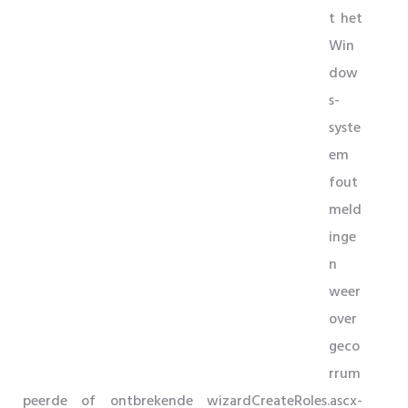
t het
Win
dow
s-
syste
em
fout
meld
inge
n
weer
over
geco
rrum
peerde of ontbrekende wizardCreateRoles.ascx-