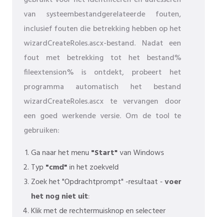
gebruikt voor het identificeren en adresseren
van systeembestandgerelateerde fouten,
inclusief fouten die betrekking hebben op het
wizardCreateRoles.ascx-bestand. Nadat een
fout met betrekking tot het bestand%
fileextension% is ontdekt, probeert het
programma automatisch het bestand
wizardCreateRoles.ascx te vervangen door
een goed werkende versie. Om de tool te
gebruiken:
Ga naar het menu
"Start"
van Windows
Typ
"cmd"
in het zoekveld
Zoek het "Opdrachtprompt" -resultaat -
voer
het nog niet uit
:
Klik met de rechtermuisknop en selecteer