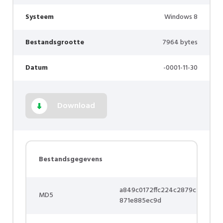
Systeem
Windows 8
Bestandsgrootte
7964 bytes
Datum
-0001-11-30
Download
Bestandsgegevens
a849c0172ffc224c2879c
MD5
871e885ec9d