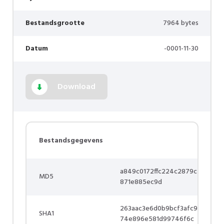
Bestandsgrootte
7964 bytes
Datum
-0001-11-30
Download
Bestandsgegevens
a849c0172ffc224c2879c
MD5
871e885ec9d
263aac3e6d0b9bcf3afc9
SHA1
74e896e581d99746f6c