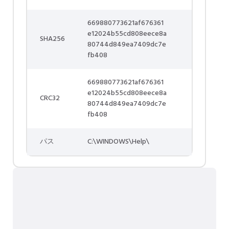
669880773621af676361
e12024b55cd808eece8a
SHA256
80744d849ea7409dc7e
fb408
669880773621af676361
e12024b55cd808eece8a
CRC32
80744d849ea7409dc7e
fb408
パス
C:\WINDOWS\Help\