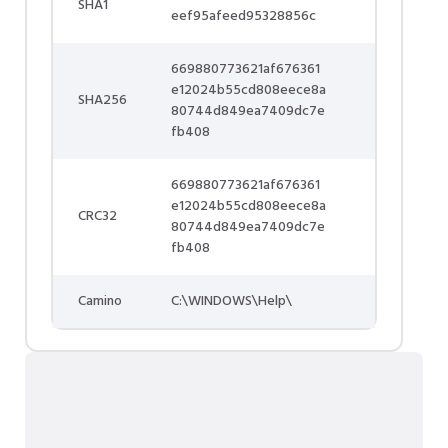
SHA1
eef95afeed95328856c
669880773621af676361
e12024b55cd808eece8a
SHA256
80744d849ea7409dc7e
fb408
669880773621af676361
e12024b55cd808eece8a
CRC32
80744d849ea7409dc7e
fb408
Camino
C:\WINDOWS\Help\