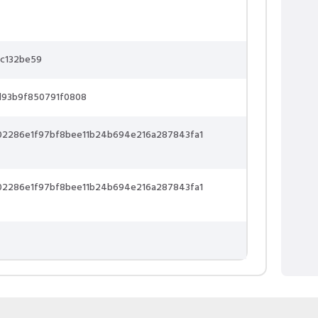
c132be59
93b9f850791f0808
02286e1f97bf8bee11b24b694e216a287843fa1
02286e1f97bf8bee11b24b694e216a287843fa1