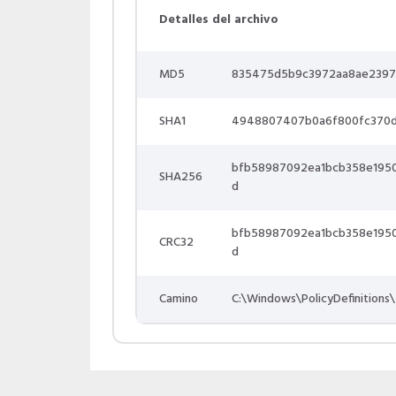
Detalles del archivo
MD5
835475d5b9c3972aa8ae2397
SHA1
4948807407b0a6f800fc370d
bfb58987092ea1bcb358e195
SHA256
d
bfb58987092ea1bcb358e195
CRC32
d
Camino
C:\Windows\PolicyDefinitions\