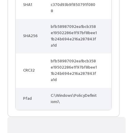
SHA1
c370d93b9f850791f080
8
bfb58987092ea1bcb358
e19502286e1f97bf8bee1
SHA256
1b24b694e216a287843f
a1d
bfb58987092ea1bcb358
e19502286e1f97bf8bee1
CRC32
1b24b694e216a287843f
a1d
C:\Windows\PolicyDefinit
Pfad
ions\