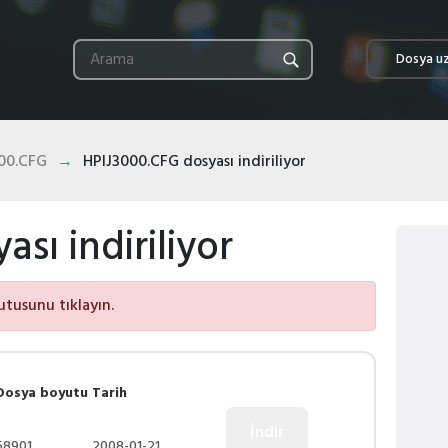
Dosya uz
00.CFG
HPIJ3000.CFG dosyası indiriliyor
sı indiriliyor
utusunu tıklayın.
Dosya boyutu
Tarih
58901
2008-01-21