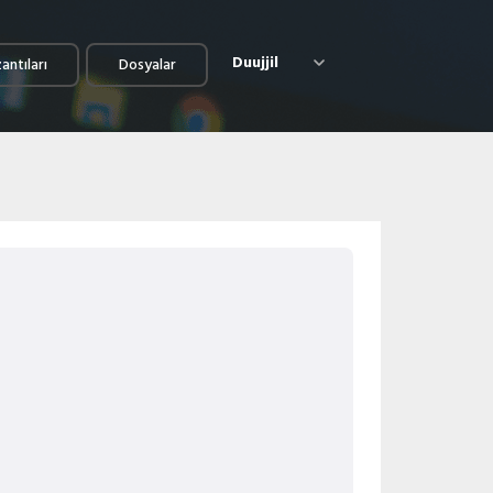
Duujjil
antıları
Dosyalar