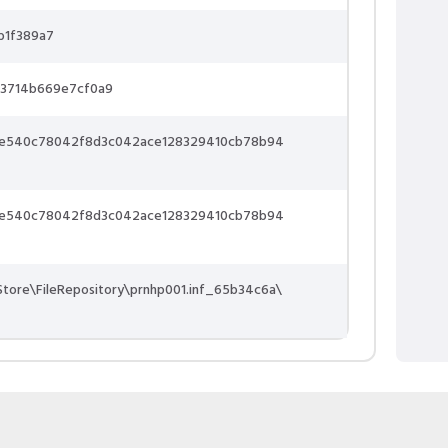
b1f389a7
c3714b669e7cf0a9
e540c78042f8d3c042ace128329410cb78b94
e540c78042f8d3c042ace128329410cb78b94
tore\FileRepository\prnhp001.inf_65b34c6a\