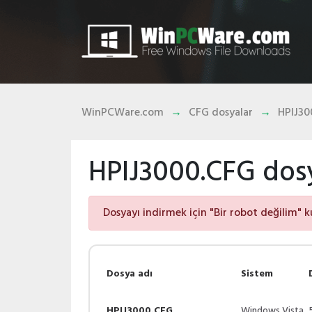
WinPCWare.com
CFG dosyalar
HPIJ30
HPIJ3000.CFG dosya
Dosyayı indirmek için "Bir robot değilim" k
Dosya adı
Sistem
HPIJ3000.CFG
Windows Vista