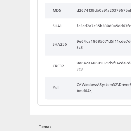
MD5
d2674139db0a91a20379675e
SHA1
fc3cd2a7c35b380d0a5dd63f
9e64ca48685071d5f14cde7d
SHA256
3c3
9e64ca48685071d5f14cde7d
CRC32
3c3
C:\Windows\System32\DriverS
Yol
Amd64\
Temas