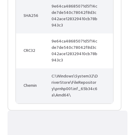
9e64ca48685071d5f14c
de7de540c78042f8d3c
SHA256
042ace128329410cb78b
943c3
9e64ca48685071d5f14c
de7de540c78042f8d3c
CRC32
042ace128329410cb78b
943c3
C:\Windows\System32\D
riverStore\FileRepositor
Chemin
y\prnhp001.inf_65b34c6
a\Amd64\