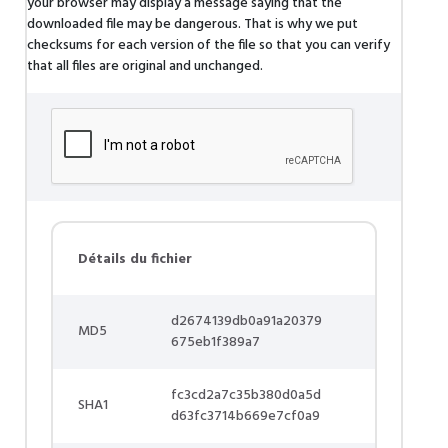
your browser may display a message saying that the
downloaded file may be dangerous. That is why we put
checksums for each version of the file so that you can verify
that all files are original and unchanged.
Détails du fichier
d2674139db0a91a20379
MD5
675eb1f389a7
fc3cd2a7c35b380d0a5d
SHA1
d63fc3714b669e7cf0a9