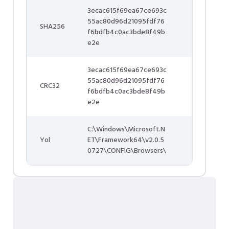
3ecac615f69ea67ce693c
55ac80d96d21095fdf76
SHA256
f6bdfb4c0ac3bde8f49b
e2e
3ecac615f69ea67ce693c
55ac80d96d21095fdf76
CRC32
f6bdfb4c0ac3bde8f49b
e2e
C:\Windows\Microsoft.N
Yol
ET\Framework64\v2.0.5
0727\CONFIG\Browsers\