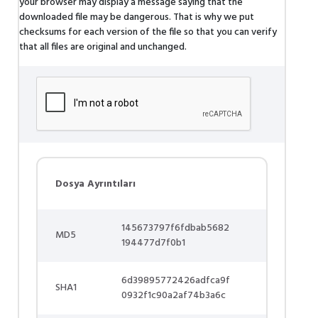
your browser may display a message saying that the
downloaded file may be dangerous. That is why we put
checksums for each version of the file so that you can verify
that all files are original and unchanged.
Dosya Ayrıntıları
145673797f6fdbab5682
MD5
194477d7f0b1
6d39895772426adfca9f
SHA1
0932f1c90a2af74b3a6c