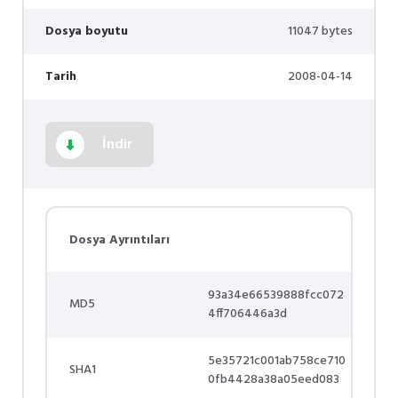
Dosya boyutu
11047 bytes
Tarih
2008-04-14
İndir
Dosya Ayrıntıları
93a34e66539888fcc072
MD5
4ff706446a3d
5e35721c001ab758ce710
SHA1
0fb4428a38a05eed083