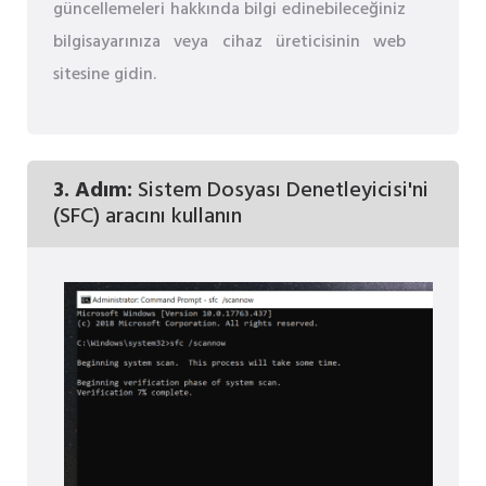
güncellemeleri hakkında bilgi edinebileceğiniz
bilgisayarınıza veya cihaz üreticisinin web
sitesine gidin.
3. Adım:
Sistem Dosyası Denetleyicisi'ni
(SFC) aracını kullanın