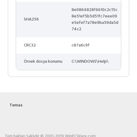
8e0864828f6610c2c15c
8e51ef5b5d51fc7eee09
SHA256
e5efef7a78e9ba59da5d
74c2
CRC32
c87a6c9f
Örnek dosya konumu
C:\WINDOWS\Help\
Temas
Tüm hakları Saklıdır © 2001-2019 WinPCWare.com