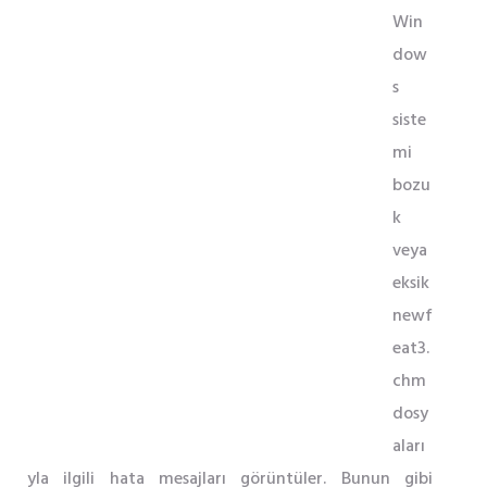
Win
dow
s
siste
mi
bozu
k
veya
eksik
newf
eat3.
chm
dosy
aları
yla ilgili hata mesajları görüntüler. Bunun gibi