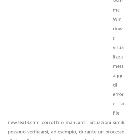
siste
ma
Win
dow
s
visua
lizza
mess
aggi
di
error
e su
file
newfeat3.chm corrotti o mancanti. Situazioni simili
possono verificarsi, ad esempio, durante un processo