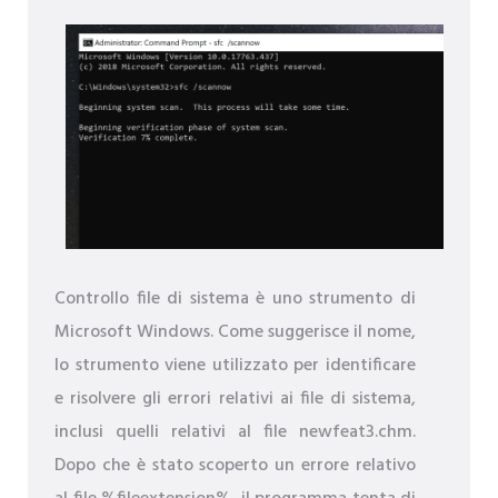
Controllo file di sistema è uno strumento di
Microsoft Windows. Come suggerisce il nome,
lo strumento viene utilizzato per identificare
e risolvere gli errori relativi ai file di sistema,
inclusi quelli relativi al file newfeat3.chm.
Dopo che è stato scoperto un errore relativo