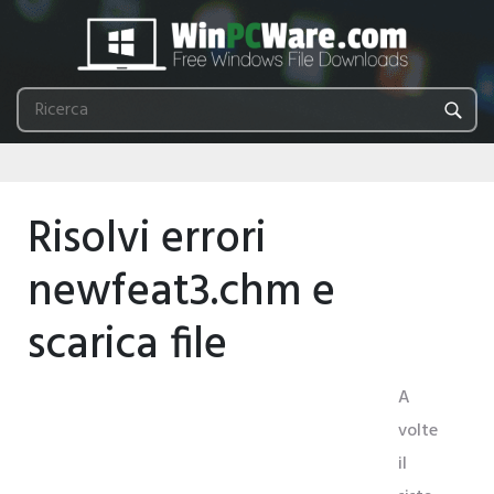
Risolvi errori
newfeat3.chm e
scarica file
A
volte
il