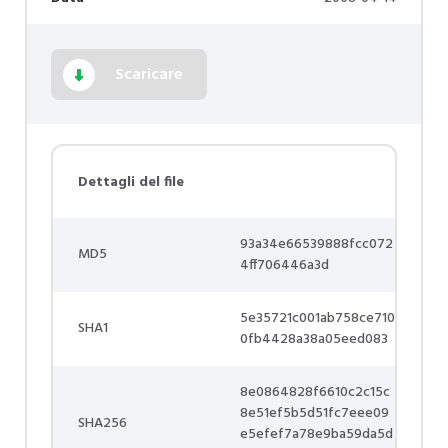
Scaricare
Dettagli del file
93a34e66539888fcc072
MD5
4ff706446a3d
5e35721c001ab758ce710
SHA1
0fb4428a38a05eed083
8e0864828f6610c2c15c
8e51ef5b5d51fc7eee09
SHA256
e5efef7a78e9ba59da5d