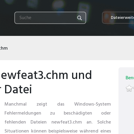
Dateierweit
.chm
newfeat3.chm und
Ben
 Datei
Manchmal zeigt das Windows-System
Fehlermeldungen zu beschädigten oder
fehlenden Dateien newfeat3.chm an. Solche
Situationen können beispielsweise während eines