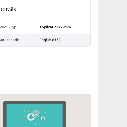
Details
MIME-Typ
application/x-chm
Sprachcode
English (U.S.)