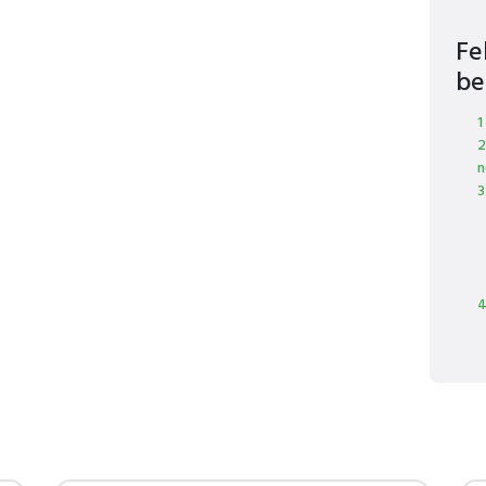
Fe
be
1
2
n
3
4