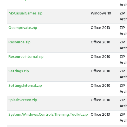
Arc
MSCasualGames.zip
Windows 10
ZIP
Arc
Ocomprivate.zip
Office 2013
ZIP
Arc
Resource.zip
Office 2010
ZIP
Arc
ResourceInternal.zip
Office 2010
ZIP
Arc
Settings.zip
Office 2010
ZIP
Arc
SettingsInternal.zip
Office 2010
ZIP
Arc
SplashScreen.zip
Office 2010
ZIP
Arc
System.Windows.Controls.Theming.Toolkit.zip
Office 2013
ZIP
Arc