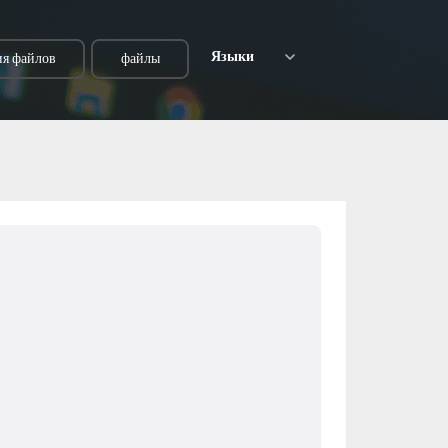
Языки
я файлов
файлы