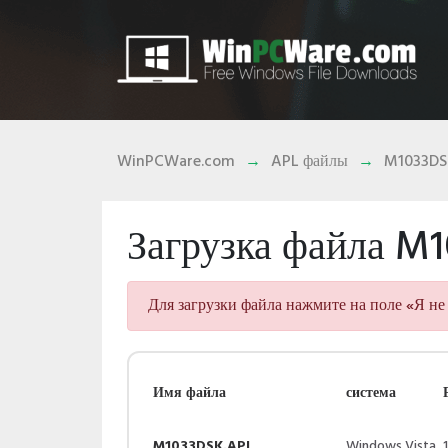
WinPCWare.com
APL файлы
M1033DS
Загрузка файла M
Для загрузки файла нажмите на поле «Я не 
Имя файла
система
M1033DSK.APL
Windows Vista