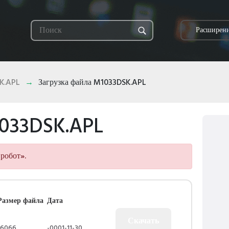
Расширени
K.APL
Загрузка файла M1033DSK.APL
1033DSK.APL
робот».
Размер файла
Дата
16066
-0001-11-30