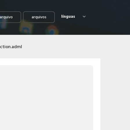
línguas
arquivo
arquivos
ction.adml