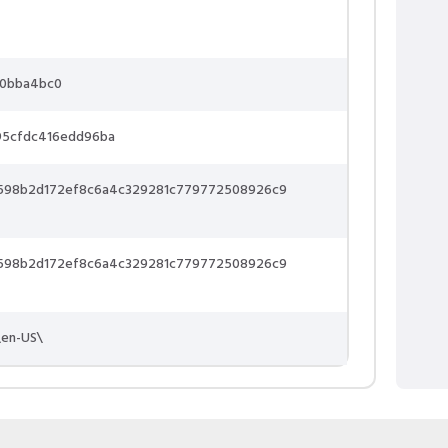
70bba4bc0
95cfdc416edd96ba
598b2d172ef8c6a4c329281c779772508926c9
598b2d172ef8c6a4c329281c779772508926c9
\en-US\