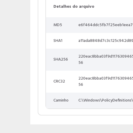
Detalhes do arquivo
MD5
e6f464ddc5fb7f25eeb1eea
SHA1
a11ada8848d7c3c125c942d8
220eac8bba03f9d117630946
SHA256
56
220eac8bba03f9d117630946
CRC32
56
Caminho
C:\Windows\PolicyDefinitions