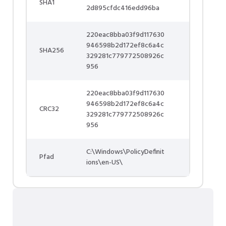
SHA1
2d895cfdc416edd96ba
220eac8bba03f9d117630
946598b2d172ef8c6a4c
SHA256
329281c779772508926c
956
220eac8bba03f9d117630
946598b2d172ef8c6a4c
CRC32
329281c779772508926c
956
C:\Windows\PolicyDefinit
Pfad
ions\en-US\