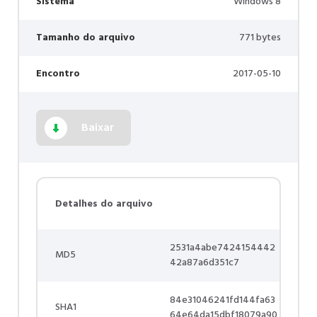
Sistema
Windows 8
Tamanho do arquivo
771 bytes
Encontro
2017-05-10
Baixar
Detalhes do arquivo
2531a4abe7424154442
MD5
42a87a6d351c7
84e31046241fd144fa63
SHA1
64e64da15dbf18079a90