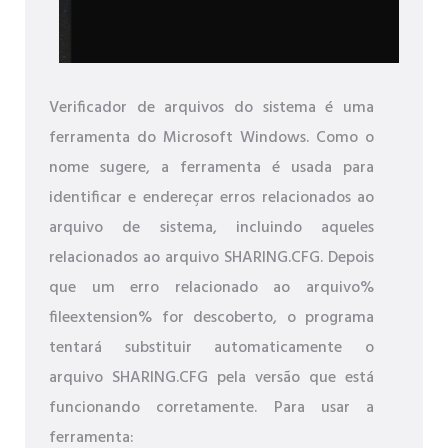
Verificador de arquivos do sistema é uma
ferramenta do Microsoft Windows. Como o
nome sugere, a ferramenta é usada para
identificar e endereçar erros relacionados ao
arquivo de sistema, incluindo aqueles
relacionados ao arquivo SHARING.CFG. Depois
que um erro relacionado ao arquivo%
fileextension% for descoberto, o programa
tentará substituir automaticamente o
arquivo SHARING.CFG pela versão que está
funcionando corretamente. Para usar a
ferramenta: