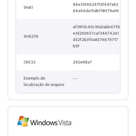
84e31046241fd144fa63
SHA1
64e64da15dbf18079a90
af39fdc40c10a0abb47f6
e1d200657caf346742e1
SHA256
d32f2b3f0a8376679717
b9f
CRC32
292e68a7
Exemplo de
---
localização do arquivo