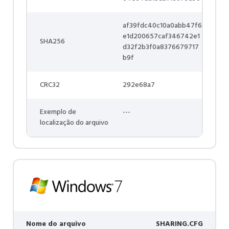
af39fdc40c10a0abb47f6
e1d200657caf346742e1
SHA256
d32f2b3f0a8376679717
b9f
CRC32
292e68a7
Exemplo de
---
localização do arquivo
Nome do arquivo
SHARING.CFG