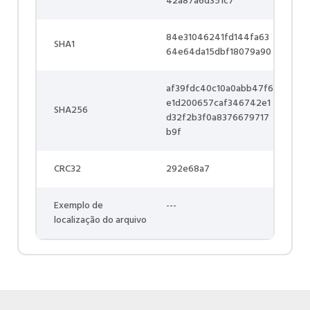
42a87a6d351c7
84e31046241fd144fa63
SHA1
64e64da15dbf18079a90
af39fdc40c10a0abb47f6
e1d200657caf346742e1
SHA256
d32f2b3f0a8376679717
b9f
CRC32
292e68a7
Exemplo de
---
localização do arquivo