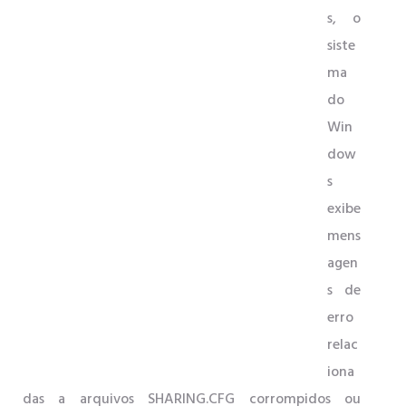
s, o
siste
ma
do
Win
dow
s
exibe
mens
agen
s de
erro
relac
iona
das a arquivos SHARING.CFG corrompidos ou