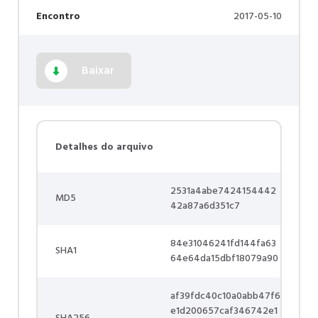
Encontro
2017-05-10
Baixar
Detalhes do arquivo
2531a4abe7424154442
MD5
42a87a6d351c7
84e31046241fd144fa63
SHA1
64e64da15dbf18079a90
af39fdc40c10a0abb47f6
e1d200657caf346742e1