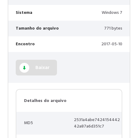
Sistema
Windows 7
Tamanho do arquivo
771 bytes
Encontro
2017-05-10
Baixar
Detalhes do arquivo
2531a4abe7424154442
MD5
42a87a6d351c7