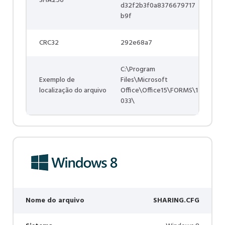
SHA256
d32f2b3f0a8376679717
b9f
CRC32
292e68a7
C:\Program
Exemplo de
Files\Microsoft
localização do arquivo
Office\Office15\FORMS\1
033\
Nome do arquivo
SHARING.CFG