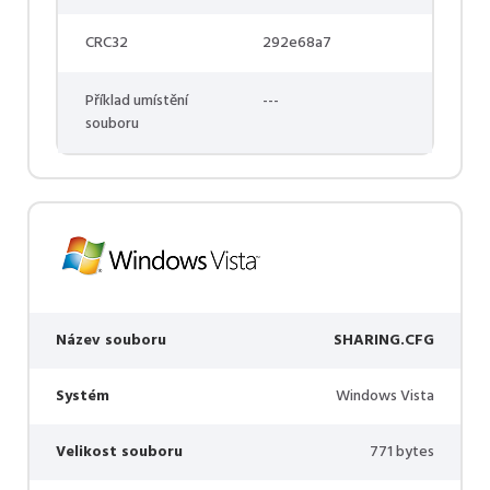
CRC32
292e68a7
Příklad umístění
---
souboru
Název souboru
SHARING.CFG
Systém
Windows Vista
Velikost souboru
771 bytes