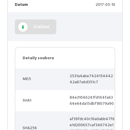
Datum
2017-05-10
Stažení
Detaily souboru
2531a4abe7424154442
MD5
42a87a6d351c7
84e31046241fd144fa63
SHA1
64e64da15dbf18079a90
af39fdc40c10a0abb47f6
e1d200657caf346742e1
SHA256