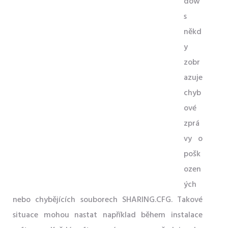
dow
s
někd
y
zobr
azuje
chyb
ové
zprá
vy o
pošk
ozen
ých
nebo chybějících souborech SHARING.CFG. Takové
situace mohou nastat například během instalace