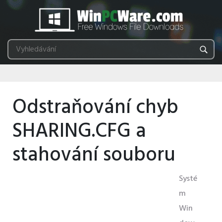
Odstraňování chyb
SHARING.CFG a
stahování souboru
Systé
m
Win