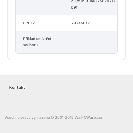
d32f2b3f0a8376679717
b9f
CRC32
292e68a7
Příklad umístění
---
souboru
Kontakt
Všechna práva vyhrazena © 2001-2019 WinPCWare.com