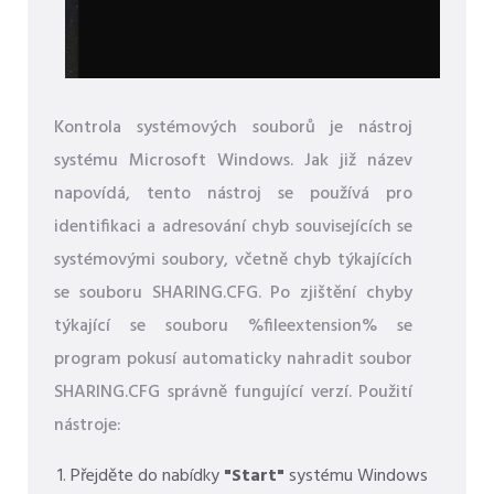
Kontrola systémových souborů je nástroj
systému Microsoft Windows. Jak již název
napovídá, tento nástroj se používá pro
identifikaci a adresování chyb souvisejících se
systémovými soubory, včetně chyb týkajících
se souboru SHARING.CFG. Po zjištění chyby
týkající se souboru %fileextension% se
program pokusí automaticky nahradit soubor
SHARING.CFG správně fungující verzí. Použití
nástroje:
Přejděte do nabídky
"Start"
systému Windows