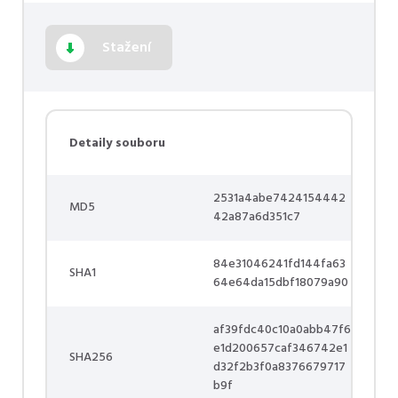
Stažení
Detaily souboru
2531a4abe7424154442
MD5
42a87a6d351c7
84e31046241fd144fa63
SHA1
64e64da15dbf18079a90
af39fdc40c10a0abb47f6
e1d200657caf346742e1
SHA256
d32f2b3f0a8376679717
b9f