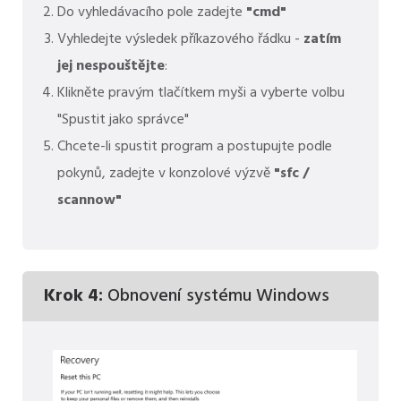
Do vyhledávacího pole zadejte
"cmd"
Vyhledejte výsledek příkazového řádku -
zatím
jej nespouštějte
:
Klikněte pravým tlačítkem myši a vyberte volbu
"Spustit jako správce"
Chcete-li spustit program a postupujte podle
pokynů, zadejte v konzolové výzvě
"sfc /
scannow"
Krok 4:
Obnovení systému Windows