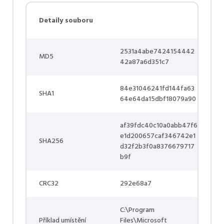
Detaily souboru
2531a4abe7424154442
MD5
42a87a6d351c7
84e31046241fd144fa63
SHA1
64e64da15dbf18079a90
af39fdc40c10a0abb47f6
e1d200657caf346742e1
SHA256
d32f2b3f0a8376679717
b9f
CRC32
292e68a7
C:\Program
Příklad umístění
Files\Microsoft