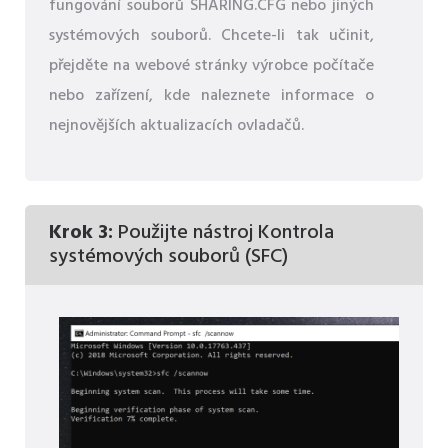
fungování souborů SHARING.CFG nebo jiných
systémových souborů. Chcete-li tak učinit,
přejděte na webové stránky výrobce počítače
nebo zařízení, kde naleznete informace o
nejnovějších aktualizacích ovladačů.
Krok 3:
Použijte nástroj Kontrola
systémových souborů (SFC)