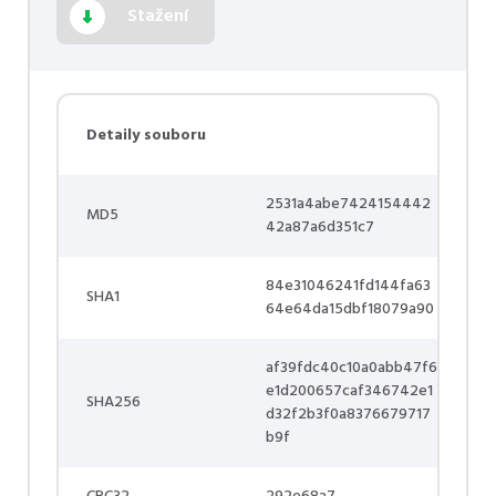
Stažení
Detaily souboru
2531a4abe7424154442
MD5
42a87a6d351c7
84e31046241fd144fa63
SHA1
64e64da15dbf18079a90
af39fdc40c10a0abb47f6
e1d200657caf346742e1
SHA256
d32f2b3f0a8376679717
b9f