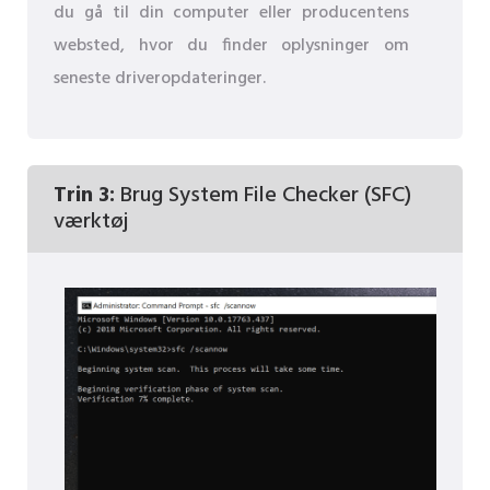
du gå til din computer eller producentens
websted, hvor du finder oplysninger om
seneste driveropdateringer.
Trin 3:
Brug System File Checker (SFC)
værktøj