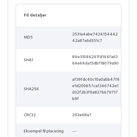
Fil detaljer
2531a4abe7424154442
MD5
42a87a6d351c7
84e31046241fd144fa63
SHA1
64e64da15dbf18079a90
af39fdc40c10a0abb47f6
e1d200657caf346742e1
SHA256
d32f2b3f0a8376679717
b9f
CRC32
292e68a7
Eksempel fil placering
---