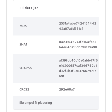
Fil detaljer
2531a4abe7424154442
MD5
42a87a6d351c7
84e31046241fd144fa63
SHA1
64e64da15dbf18079a90
af39fdc40c10a0abb47f6
e1d200657caf346742e1
SHA256
d32f2b3f0a8376679717
b9f
CRC32
292e68a7
Eksempel fil placering
---