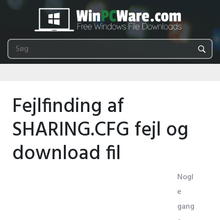
Fejlfinding af
SHARING.CFG fejl og
download fil
Nogl
e
gang