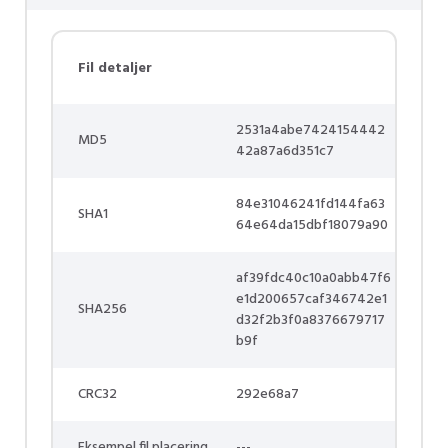
Fil detaljer
2531a4abe7424154442
MD5
42a87a6d351c7
84e31046241fd144fa63
SHA1
64e64da15dbf18079a90
af39fdc40c10a0abb47f6
e1d200657caf346742e1
SHA256
d32f2b3f0a8376679717
b9f
CRC32
292e68a7
Eksempel fil placering
---