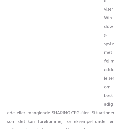
e
viser
Win
dow
s-
syste
met
fejlm
edde
lelser
om
besk
adig
ede eller manglende SHARING.CFG-filer. Situationer
som det kan forekomme, for eksempel under en