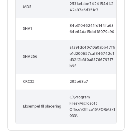
2531a4abe7424154442
MD5
42a87a6d351c7
84e31046241fd144fa63
SHA1
64e64da15dbf18079a90
af39fdc40c10a0abb47f6
e1d200657caf346742e1
SHA256
d32f2b3f0a8376679717
b9f
CRC32
292e68a7
C:\Program
Files\Microsoft
Eksempel fil placering
Office\Office15\FORMS\1
033\