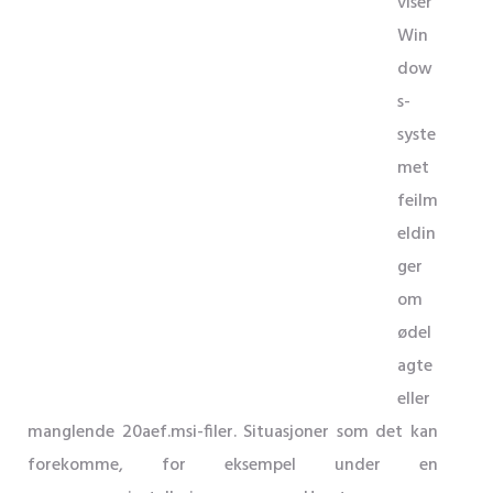
viser
Win
dow
s-
syste
met
feilm
eldin
ger
om
ødel
agte
eller
manglende 20aef.msi-filer. Situasjoner som det kan
forekomme, for eksempel under en