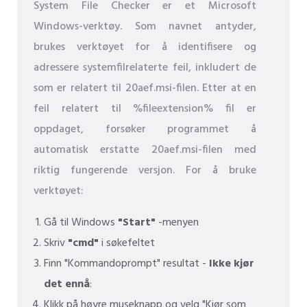
System File Checker er et Microsoft
Windows-verktøy. Som navnet antyder,
brukes verktøyet for å identifisere og
adressere systemfilrelaterte feil, inkludert de
som er relatert til 20aef.msi-filen. Etter at en
feil relatert til %fileextension% fil er
oppdaget, forsøker programmet å
automatisk erstatte 20aef.msi-filen med
riktig fungerende versjon. For å bruke
verktøyet:
Gå til Windows
"Start"
-menyen
Skriv
"cmd"
i søkefeltet
Finn "Kommandoprompt" resultat -
Ikke kjør
det ennå
:
Klikk på høyre museknapp og velg "Kjør som