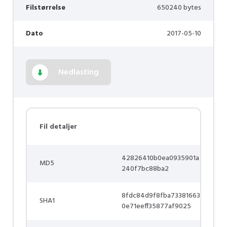
Filstørrelse
650240 bytes
Dato
2017-05-10
Nedlasting
Fil detaljer
42826410b0ea0935901a
MD5
240f7bc88ba2
8fdc84d9f8fba73381663
SHA1
0e71eeff35877af9025