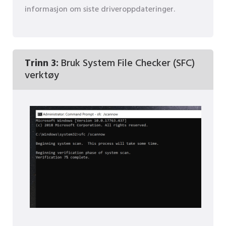
informasjon om siste driveroppdateringer.
Trinn 3:
Bruk System File Checker (SFC)
verktøy