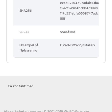
ecae82304e9cad4b53ba
15ec15e904bcbb4d1890
SHA256
117c551ebfa0508747adc
55f
CRC32
55a6f56d
Eksempel på
C:\WINDOWS\Installer\
filplassering
Ta kontakt med
Alle rettigheter reservert © 2001-2019 WinPCWare.com