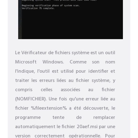
Le Vérificateur de fichiers système est un outil
Microsoft Windows. Comme son nom
l'indique, l'outil est utilisé pour identifier et
traiter les erreurs liées au fichier système, y
compris celles associées au fichier
(NOMFICHIER). Une fois qu'une erreur liée au
fichier %fileextension% a été découverte, le
programme tente de remplacer
automatiquement le fichier 20aef.msi par une
version correctement opérationnelle. Pour