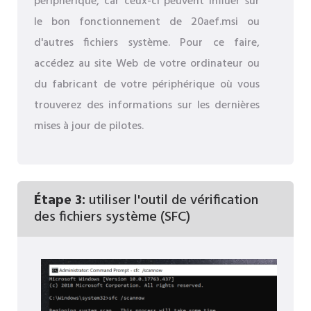
périphérique, car ceux-ci peuvent influer sur
le bon fonctionnement de 20aef.msi ou
d'autres fichiers système. Pour ce faire,
accédez au site Web de votre ordinateur ou
du fabricant de votre périphérique où vous
trouverez des informations sur les dernières
mises à jour de pilotes.
Étape 3:
utiliser l'outil de vérification
des fichiers système (SFC)