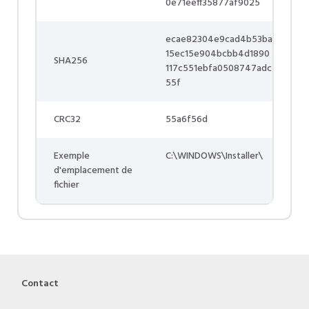
0e71eeff35877af9025
ecae82304e9cad4b53ba
15ec15e904bcbb4d1890
SHA256
117c551ebfa0508747adc
55f
CRC32
55a6f56d
Exemple
C:\WINDOWS\Installer\
d'emplacement de
fichier
Contact