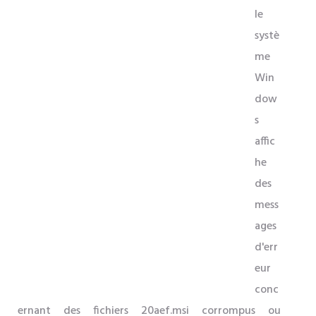
le
systè
me
Win
dow
s
affic
he
des
mess
ages
d'err
eur
conc
ernant des fichiers 20aef.msi corrompus ou