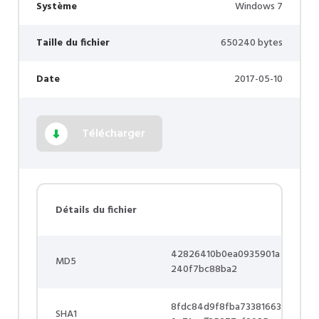
Système
Windows 7
Taille du fichier
650240 bytes
Date
2017-05-10
Télécharger
Détails du fichier
42826410b0ea0935901a
MD5
240f7bc88ba2
8fdc84d9f8fba73381663
SHA1