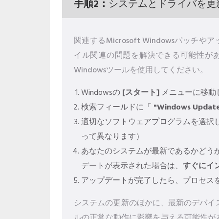
手順2：
システムとドライバを更
関連するMicrosoft Windowsパッチ
イル関連の問題を解決できる可能性が
Windowsツールを使用してください。
Windowsの
[スタート]
メニューに移動
検索フィールドに「
"Windows Updat
適切なソフトウェアプログラムを選択
って異なります）
あなたのシステムが最新であるかどう
デートが表示された場合は、
すぐにイ
アップデートが完了したら、プロセス
システムの更新のほかに、最新のデバイス
ルの正常な動作に影響を与える可能性が