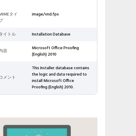
MIMEタイ
image/vnd.fpx
プ
タイトル
Installation Database
Microsoft Office Proofing
内容
(English) 2010
This Installer database contains
the logic and data required to
コメント
install Microsoft Office
Proofing (English) 2010.