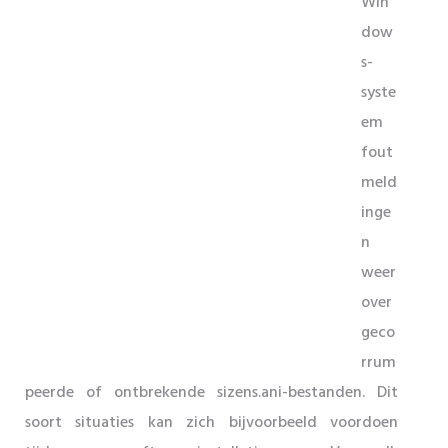
Win
dow
s-
syste
em
fout
meld
inge
n
weer
over
geco
rrum
peerde of ontbrekende sizens.ani-bestanden. Dit
soort situaties kan zich bijvoorbeeld voordoen