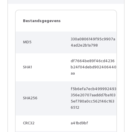
Bestandsgegevens
330a0806149f95c9907a
MD5
4ad2e2b1a798
df7664be89f46cd4236
SHA1
b24f04debd902406440
aa
f5b6efa7ecb499992493
356e20707aaddd7ba103
SHA256
5ef780a0cc562146c163
6512
CRC32
a41bd9bf