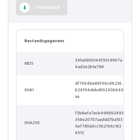
Download
Bestandsgegevens
330a0806149f95c9907a
MD5
4ad2e2b1a798
df7664be89f46cd4236
SHA1
b24f04debd902406440
aa
f5b6efa7ecb499992493
356e20707aaddd7ba103
SHA256
5ef780a0cc562146c163
6512