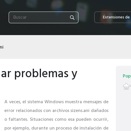
Extensiones de 
ni
nar problemas y
Pop
A veces, el sistema Windows muestra mensajes de
error relacionados con archivos sizens.ani dañados
o faltantes. Situaciones como esa pueden ocurrir,
por ejemplo, durante un proceso de instalación de