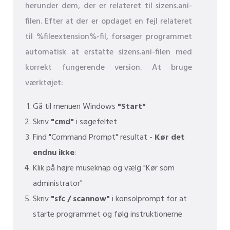
herunder dem, der er relateret til sizens.ani-
filen. Efter at der er opdaget en fejl relateret
til %fileextension%-fil, forsøger programmet
automatisk at erstatte sizens.ani-filen med
korrekt fungerende version. At bruge
værktøjet:
Gå til menuen Windows
"Start"
Skriv
"cmd"
i søgefeltet
Find "Command Prompt" resultat -
Kør det
endnu ikke
:
Klik på højre museknap og vælg "Kør som
administrator"
Skriv
"sfc / scannow"
i konsolprompt for at
starte programmet og følg instruktionerne