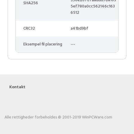
356e20707aaddd7ba103
SHA256
5ef780a0cc562146c163
6512
CRC32
a41bd9bf
Eksempel fil placering
---
Kontakt
Alle rettigheder forbeholdes © 2001-2019 WinPCWare.com