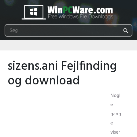
sizens.ani Fejlfinding
og download
Nogl
e
gang
e
viser