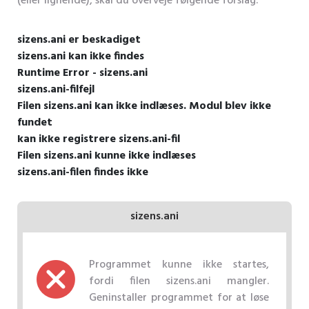
(eller lignende), skal du overveje følgende forslag.
sizens.ani er beskadiget
sizens.ani kan ikke findes
Runtime Error - sizens.ani
sizens.ani-filfejl
Filen sizens.ani kan ikke indlæses. Modul blev ikke
fundet
kan ikke registrere sizens.ani-fil
Filen sizens.ani kunne ikke indlæses
sizens.ani-filen findes ikke
sizens.ani
Programmet kunne ikke startes,
fordi filen sizens.ani mangler.
Geninstaller programmet for at løse