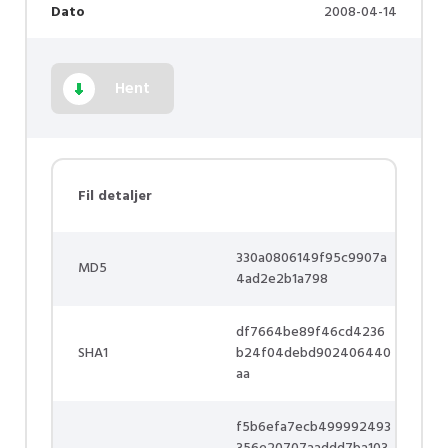
Dato
2008-04-14
Hent
Fil detaljer
330a0806149f95c9907a
MD5
4ad2e2b1a798
df7664be89f46cd4236
SHA1
b24f04debd902406440
aa
f5b6efa7ecb499992493