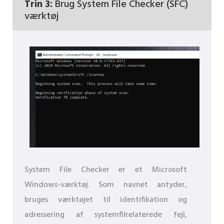
Trin 3:
Brug System File Checker (SFC)
værktøj
System File Checker er et Microsoft
Windows-værktøj. Som navnet antyder,
bruges værktøjet til identifikation og
adressering af systemfilrelaterede fejl,