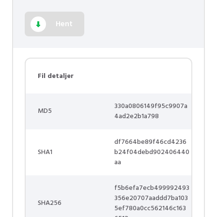
Hent
Fil detaljer
330a0806149f95c9907a
MD5
4ad2e2b1a798
df7664be89f46cd4236
SHA1
b24f04debd902406440
aa
f5b6efa7ecb499992493
356e20707aaddd7ba103
SHA256
5ef780a0cc562146c163