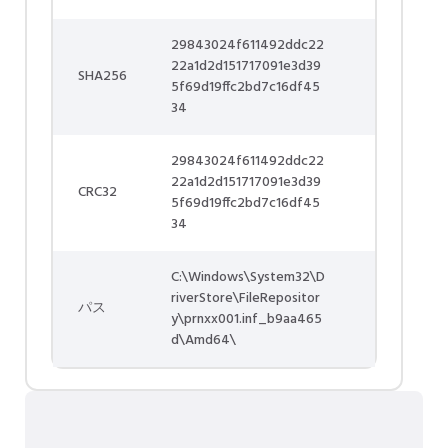
29843024f611492ddc22
22a1d2d151717091e3d39
SHA256
5f69d19ffc2bd7c16df45
34
29843024f611492ddc22
22a1d2d151717091e3d39
CRC32
5f69d19ffc2bd7c16df45
34
C:\Windows\System32\D
riverStore\FileRepositor
パス
y\prnxx001.inf_b9aa465
d\Amd64\