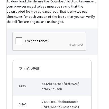
To download the file, use the 'Download' button. Remember,
your browser may display a message saying that the
downloaded file may be dangerous. That is why we put
checksums for each version of the file so that you can verify
that all files are original and unchanged.
ファイル詳細
c532bcc520fef89fc52af
MD5
bf6c75b9aeb
710091e63ebdb88600ab
SHA1
8fd9766e5c25e5fea5e3