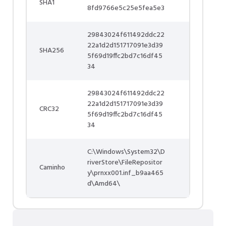
SHA1
8fd9766e5c25e5fea5e3
29843024f611492ddc22
22a1d2d151717091e3d39
SHA256
5f69d19ffc2bd7c16df45
34
29843024f611492ddc22
22a1d2d151717091e3d39
CRC32
5f69d19ffc2bd7c16df45
34
C:\Windows\System32\D
riverStore\FileRepositor
Caminho
y\prnxx001.inf_b9aa465
d\Amd64\