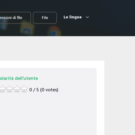
Le lingue
nsioni di file
File
larità dell'utente
0 / 5 (0 votes)