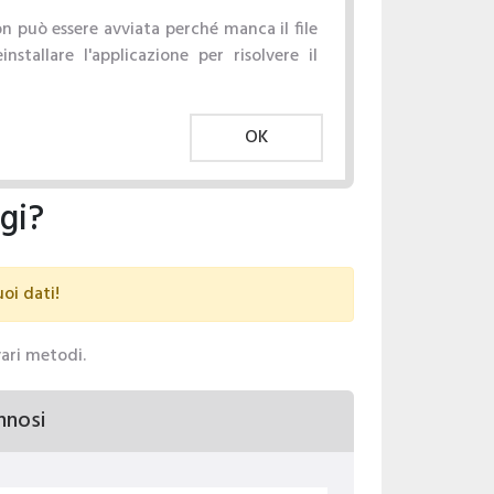
n può essere avviata perché manca il file
nstallare l'applicazione per risolvere il
OK
gi?
uoi dati!
vari metodi.
nnosi