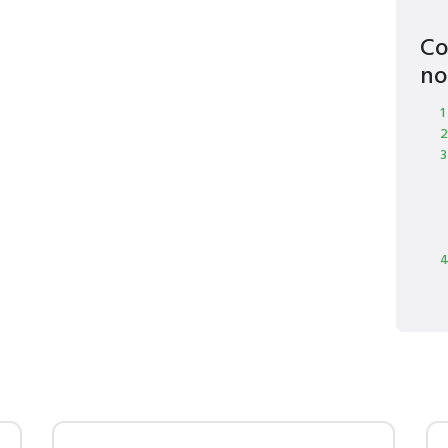
Co
no
1
2
3
4