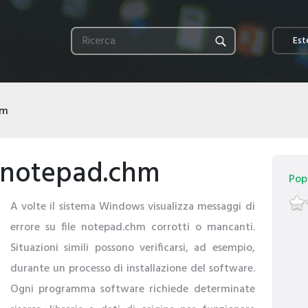
Este
hm
i notepad.chm
Popo
A volte il sistema Windows visualizza messaggi di
errore su file notepad.chm corrotti o mancanti.
Situazioni simili possono verificarsi, ad esempio,
durante un processo di installazione del software.
Ogni programma software richiede determinate