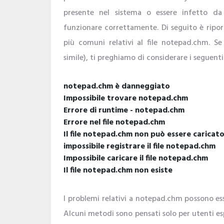
presente nel sistema o essere infetto d
funzionare correttamente. Di seguito è ripor
più comuni relativi al file notepad.chm. S
simile), ti preghiamo di considerare i seguent
notepad.chm è danneggiato
Impossibile trovare notepad.chm
Errore di runtime - notepad.chm
Errore nel file notepad.chm
Il file notepad.chm non può essere caricat
impossibile registrare il file notepad.chm
Impossibile caricare il file notepad.chm
Il file notepad.chm non esiste
I problemi relativi a notepad.chm possono esse
Alcuni metodi sono pensati solo per utenti esp