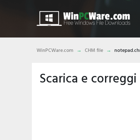
WinPCWare.com
CHM file
notepad.c
Scarica e corregg