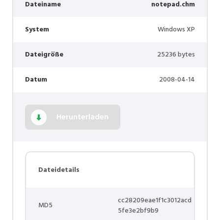
Dateiname
notepad.chm
System
Windows XP
Dateigröße
25236 bytes
Datum
2008-04-14
Herunterladen
Dateidetails
cc28209eae1f1c3012acd
MD5
5fe3e2bf9b9