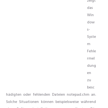
zeigt
das
Win
dow
s-
Syste
m
Fehle
rmel
dung
en
zu
besc
hädigten oder fehlenden Dateien notepad.chm an.
Solche Situationen können beispielsweise während