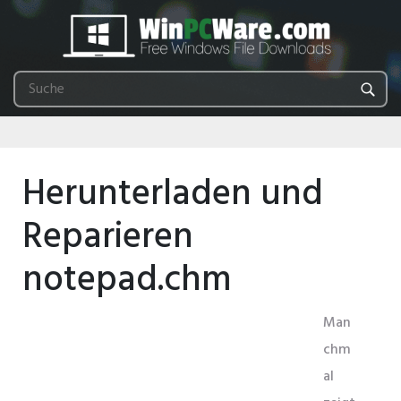
Herunterladen und
Reparieren
notepad.chm
Man
chm
al