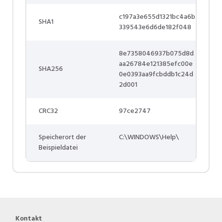
c197a3e655d1321bc4a6b
SHA1
339543e6d6de182f048
8e7358046937b075d8d
aa26784e121385efc00e
SHA256
0e0393aa9fcbddb1c24d
2d001
CRC32
97ce2747
Speicherort der
C:\WINDOWS\Help\
Beispieldatei
Kontakt