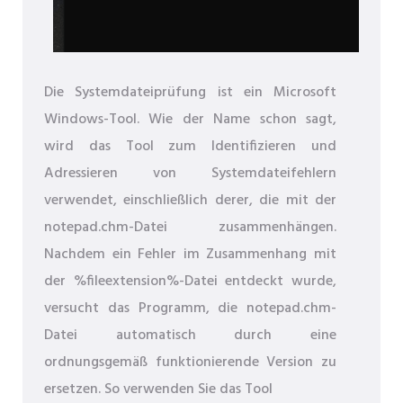
Die Systemdateiprüfung ist ein Microsoft
Windows-Tool. Wie der Name schon sagt,
wird das Tool zum Identifizieren und
Adressieren von Systemdateifehlern
verwendet, einschließlich derer, die mit der
notepad.chm-Datei zusammenhängen.
Nachdem ein Fehler im Zusammenhang mit
der %fileextension%-Datei entdeckt wurde,
versucht das Programm, die notepad.chm-
Datei automatisch durch eine
ordnungsgemäß funktionierende Version zu
ersetzen. So verwenden Sie das Tool