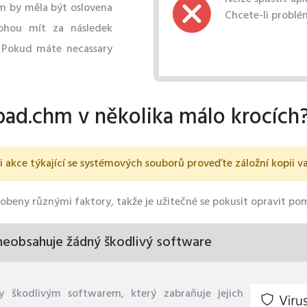
m by měla být oslovena
Chcete-li problém
ohou mít za následek
. Pokud máte necassary
pad.chm v několika málo krocích
akce týkající se systémových souborů proveďte záložní kopii va
eny různými faktory, takže je užitečné se pokusit opravit po
 neobsahuje žádný škodlivý software
 škodlivým softwarem, který zabraňuje jejich