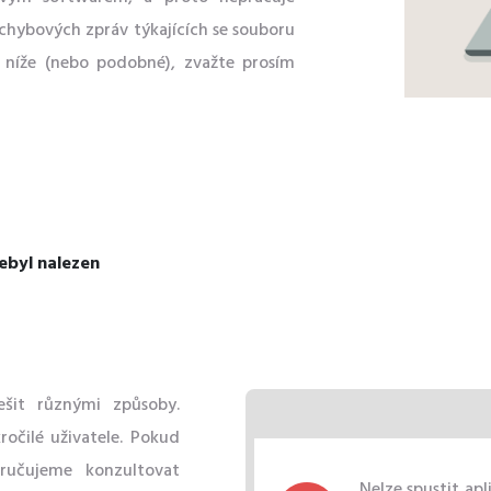
 chybových zpráv týkajících se souboru
o níže (nebo podobné), zvažte prosím
ebyl nalezen
ešit různými způsoby.
očilé uživatele. Pokud
ručujeme konzultovat
Nelze spustit ap