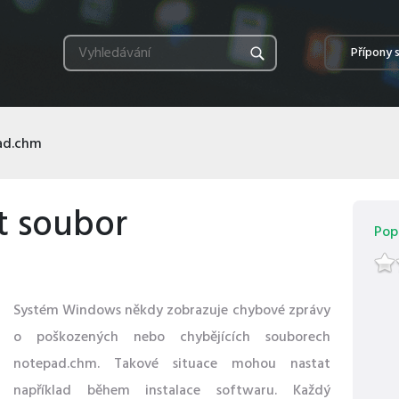
Přípony 
ad.chm
t soubor
Popu
Systém Windows někdy zobrazuje chybové zprávy
o poškozených nebo chybějících souborech
notepad.chm. Takové situace mohou nastat
například během instalace softwaru. Každý