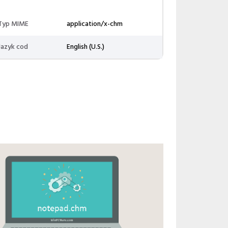
Typ MIME
application/x-chm
Jazyk cod
English (U.S.)