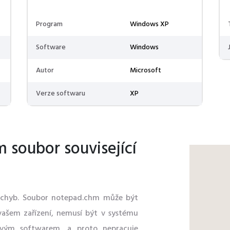
Program
Windows XP
Software
Windows
Autor
Microsoft
Verze softwaru
XP
m soubor související
 chyb. Soubor notepad.chm může být
vašem zařízení, nemusí být v systému
ivým softwarem, a proto nepracuje