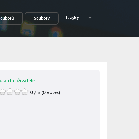
Jazyky
souborů
Soubory
larita uživatele
0 / 5 (0 votes)