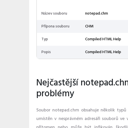
Název souboru
notepad.chm
Přípona souboru
CHM
Typ
Compiled HTML Help
Popis
Compiled HTML Help
Nejčastější notepad.ch
problémy
Soubor notepad.chm obsahuje několik typů
umístěn v nesprávném adresáři souborů ve 
přítomen nebo může být infikován škodl