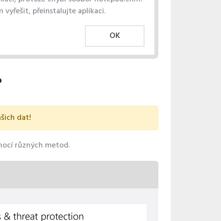
 vyřešit, přeinstalujte aplikaci.
OK
?
šich dat!
mocí různých metod.