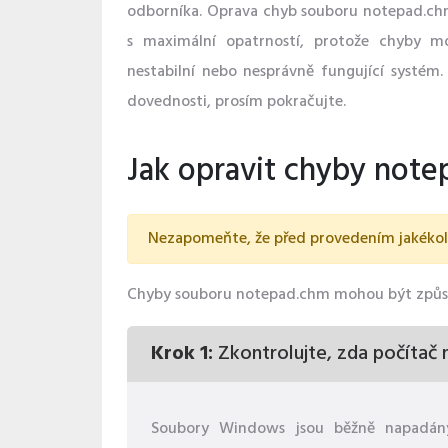
odborníka. Oprava chyb souboru notepad.ch
s maximální opatrností, protože chyby m
nestabilní nebo nesprávně fungující systém
dovednosti, prosím pokračujte.
Jak opravit chyby note
Nezapomeňte, že před provedením jakékoli 
Chyby souboru notepad.chm mohou být způsob
Krok 1:
Zkontrolujte, zda počítač
Soubory Windows jsou běžně napadány