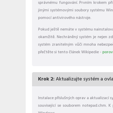
správnému fungování. Prvním krokem př
jinými systémovými soubory systému Win
pomocí antivirového nástroje.
Pokud ještě nemáte v systému nainstalová
okamžitě. Nechráněný systém je nejen zdr
systém zranitelným vůči mnoha nebezpečím
přečtěte si tento článek Wikipedie -
porov
Krok 2:
Aktualizujte systém a ovl
Instalace příslušných oprav a aktualizac
související se souborem notepad.chm. K 