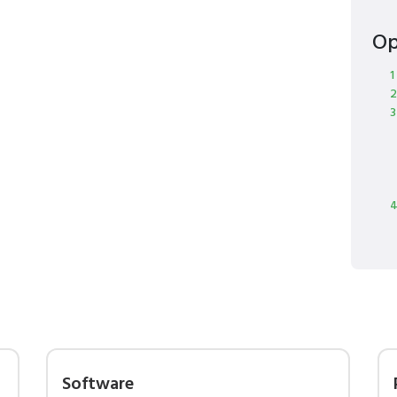
Op
1
2
3
4
Software