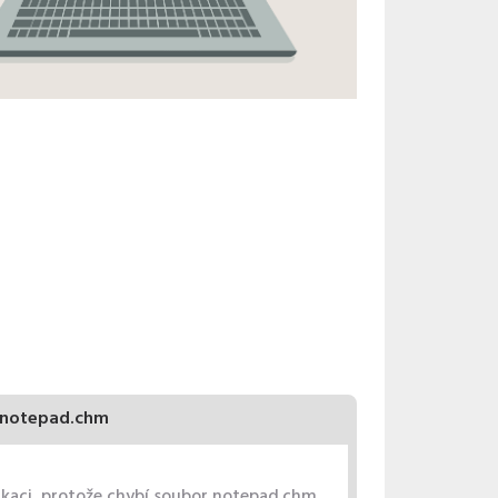
notepad.chm
likaci, protože chybí soubor notepad.chm.