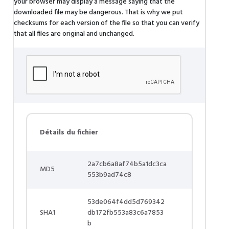
your browser may display a message saying that the
downloaded file may be dangerous. That is why we put
checksums for each version of the file so that you can verify
that all files are original and unchanged.
Détails du fichier
2a7cb6a8af74b5a1dc3ca
MD5
553b9ad74c8
53de064f4dd5d769342
SHA1
db172fb553a83c6a7853
b