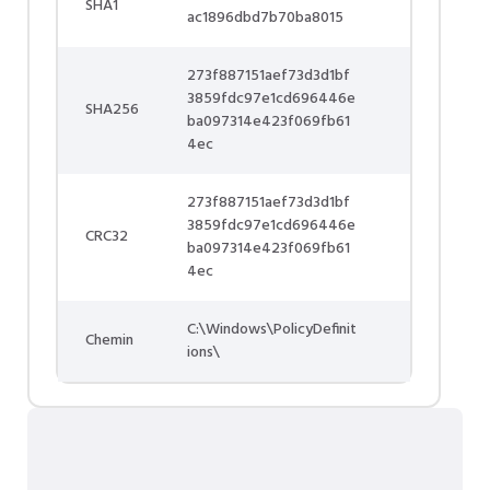
SHA1
ac1896dbd7b70ba8015
273f887151aef73d3d1bf
3859fdc97e1cd696446e
SHA256
ba097314e423f069fb61
4ec
273f887151aef73d3d1bf
3859fdc97e1cd696446e
CRC32
ba097314e423f069fb61
4ec
C:\Windows\PolicyDefinit
Chemin
ions\