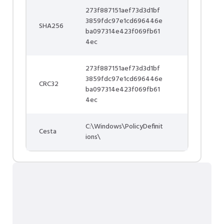
273f887151aef73d3d1bf
3859fdc97e1cd696446e
SHA256
ba097314e423f069fb61
4ec
273f887151aef73d3d1bf
3859fdc97e1cd696446e
CRC32
ba097314e423f069fb61
4ec
C:\Windows\PolicyDefinit
Cesta
ions\