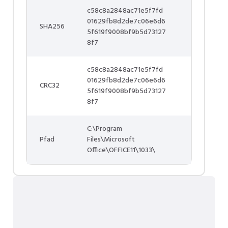
c58c8a2848ac71e5f7fd
01629fb8d2de7c06e6d6
SHA256
5f619f9008bf9b5d73127
8f7
c58c8a2848ac71e5f7fd
01629fb8d2de7c06e6d6
CRC32
5f619f9008bf9b5d73127
8f7
C:\Program
Pfad
Files\Microsoft
Office\OFFICE11\1033\